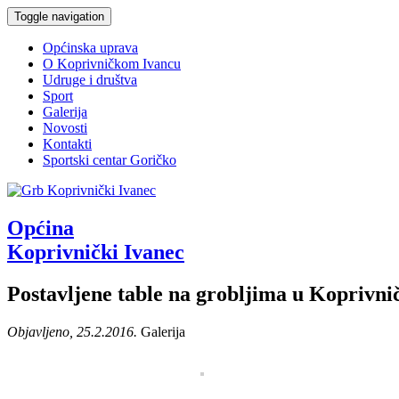
Toggle navigation
Općinska uprava
O Koprivničkom Ivancu
Udruge i društva
Sport
Galerija
Novosti
Kontakti
Sportski centar Goričko
Općina
Koprivnički Ivanec
Postavljene table na grobljima u Koprivn
Objavljeno, 25.2.2016.
Galerija