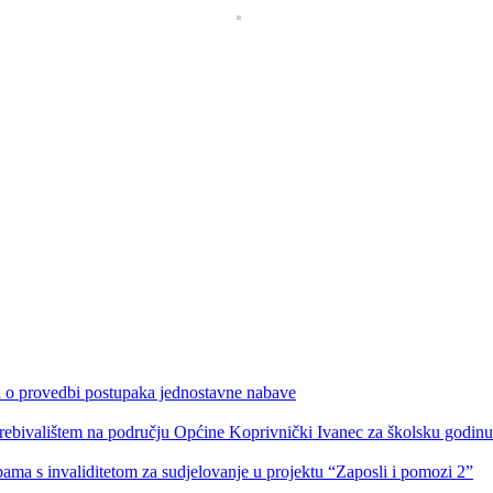
ka o provedbi postupaka jednostavne nabave
s prebivalištem na području Općine Koprivnički Ivanec za školsku godin
obama s invaliditetom za sudjelovanje u projektu “Zaposli i pomozi 2”