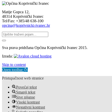
Matije Gupca 12,
48314 Koprivnički Ivanec
Tel/Fax: +385/48 638-100
opcina@koprivnicki-ivanec.hr
Sva prava pridržana Općina Koprivnički Ivanec 2015.
Izrada:
Skip to content
Open toolbar
Pristupačnost web stranice
Povećaj tekst
Smanji tekst
Sive nijanse
Visoki kontrast
Negativni kontrast