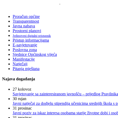
Proračun općine
Transparentnost
Javna nabava
Prostorni planovi
Jedinstveni digitalni pristupnik
Pristup informacijama
E-savjetovanje
Poslovna zona
Sjednice Općinskog vijeća
Manifestacije
Natječaji
Pitanja mještana
Najava događanja
27
kolovoz
Savjetovanje sa zainteresiranom javnošću – prijedlog Pravilni
30
rujan
Javni natječaj za dodjelu stipendija učenicima srednjih škola 
31
prosinac
Javni poziv za iskaz interesa osobama starije životne dobi i os
31
prosinac