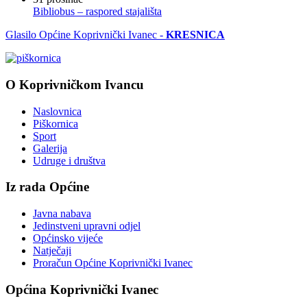
Bibliobus – raspored stajališta
Glasilo Općine Koprivnički Ivanec -
KRESNICA
O Koprivničkom Ivancu
Naslovnica
Piškornica
Sport
Galerija
Udruge i društva
Iz rada Općine
Javna nabava
Jedinstveni upravni odjel
Općinsko vijeće
Natječaji
Proračun Općine Koprivnički Ivanec
Općina Koprivnički Ivanec