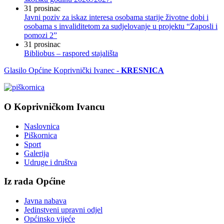
31
prosinac
Javni poziv za iskaz interesa osobama starije životne dobi i
osobama s invaliditetom za sudjelovanje u projektu “Zaposli i
pomozi 2”
31
prosinac
Bibliobus – raspored stajališta
Glasilo Općine Koprivnički Ivanec -
KRESNICA
O Koprivničkom Ivancu
Naslovnica
Piškornica
Sport
Galerija
Udruge i društva
Iz rada Općine
Javna nabava
Jedinstveni upravni odjel
Općinsko vijeće