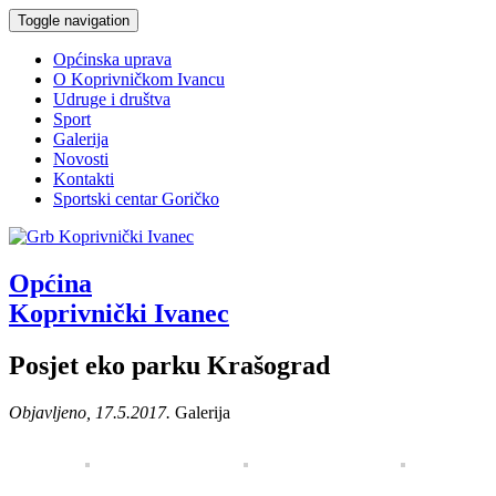
Toggle navigation
Općinska uprava
O Koprivničkom Ivancu
Udruge i društva
Sport
Galerija
Novosti
Kontakti
Sportski centar Goričko
Općina
Koprivnički Ivanec
Posjet eko parku Krašograd
Objavljeno, 17.5.2017.
Galerija