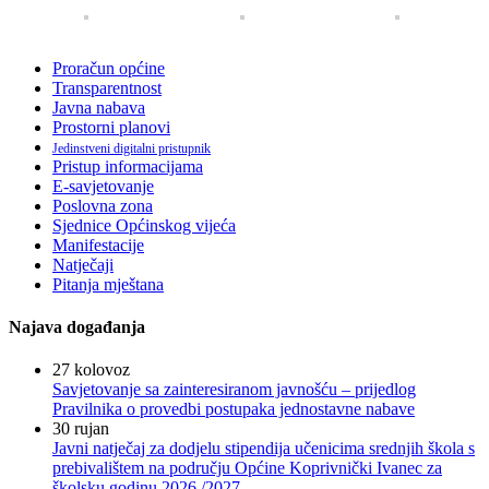
Proračun općine
Transparentnost
Javna nabava
Prostorni planovi
Jedinstveni digitalni pristupnik
Pristup informacijama
E-savjetovanje
Poslovna zona
Sjednice Općinskog vijeća
Manifestacije
Natječaji
Pitanja mještana
Najava događanja
27
kolovoz
Savjetovanje sa zainteresiranom javnošću – prijedlog
Pravilnika o provedbi postupaka jednostavne nabave
30
rujan
Javni natječaj za dodjelu stipendija učenicima srednjih škola s
prebivalištem na području Općine Koprivnički Ivanec za
školsku godinu 2026./2027.