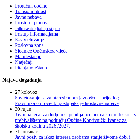
Proračun općine
Transparentnost
Javna nabava
Prostorni planovi
Jedinstveni digitalni pristupnik
Pristup informacijama
E-savjetovanje
Poslovna zona
Sjednice Općinskog vijeća
Manifestacije
Natječaji
Pitanja mještana
Najava događanja
27
kolovoz
Savjetovanje sa zainteresiranom javnošću – prijedlog
Pravilnika o provedbi postupaka jednostavne nabave
30
rujan
Javni natječaj za dodjelu stipendija učenicima srednjih škola s
prebivalištem na području Općine Koprivnički Ivanec za
školsku godinu 2026./2027.
31
prosinac
Javni poziv za iskaz interesa osobama starije životne dobi i