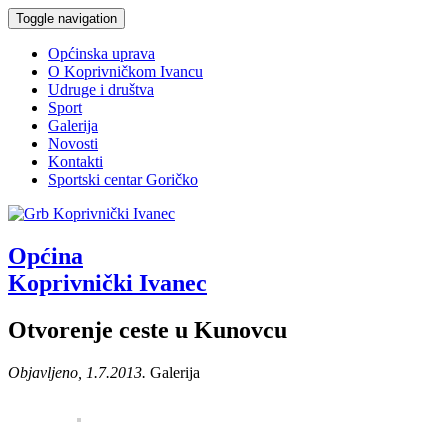
Toggle navigation
Općinska uprava
O Koprivničkom Ivancu
Udruge i društva
Sport
Galerija
Novosti
Kontakti
Sportski centar Goričko
Općina
Koprivnički Ivanec
Otvorenje ceste u Kunovcu
Objavljeno, 1.7.2013.
Galerija