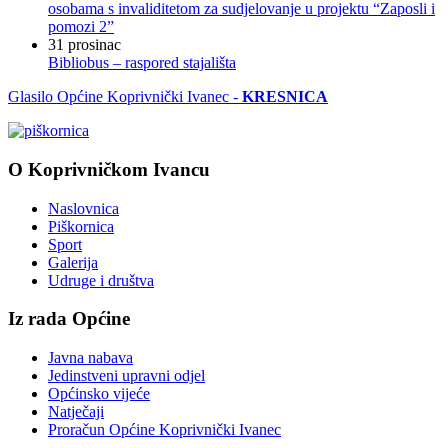
osobama s invaliditetom za sudjelovanje u projektu “Zaposli i
pomozi 2”
31
prosinac
Bibliobus – raspored stajališta
Glasilo Općine Koprivnički Ivanec -
KRESNICA
O Koprivničkom Ivancu
Naslovnica
Piškornica
Sport
Galerija
Udruge i društva
Iz rada Općine
Javna nabava
Jedinstveni upravni odjel
Općinsko vijeće
Natječaji
Proračun Općine Koprivnički Ivanec