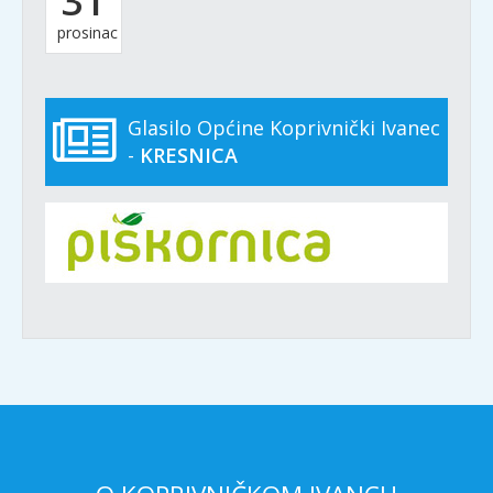
31
prosinac
Glasilo Općine Koprivnički Ivanec
-
KRESNICA