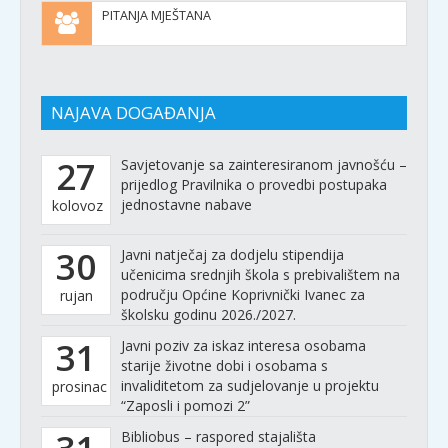
PITANJA MJEŠTANA
NAJAVA DOGAĐANJA
27
Savjetovanje sa zainteresiranom javnošću –
prijedlog Pravilnika o provedbi postupaka
jednostavne nabave
kolovoz
30
Javni natječaj za dodjelu stipendija
učenicima srednjih škola s prebivalištem na
području Općine Koprivnički Ivanec za
rujan
školsku godinu 2026./2027.
31
Javni poziv za iskaz interesa osobama
starije životne dobi i osobama s
invaliditetom za sudjelovanje u projektu
prosinac
“Zaposli i pomozi 2”
Bibliobus – raspored stajališta