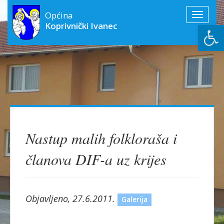
Općina
Toggle
Open
Koprivnički Ivanec
navigati
Nastup malih folkloraša i
članova DIF-a uz krijes
Objavljeno, 27.6.2011.
Galerija