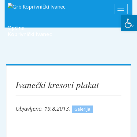
Toggle
Open
navigati
Općina
Koprivnički Ivanec
Ivanečki kresovi plakat
Objavljeno, 19.8.2013.
Galerija