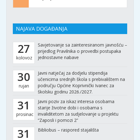
NAJAVA DOGAĐANJA
27
Savjetovanje sa zainteresiranom javnošću –
prijedlog Pravilnika o provedbi postupaka
jednostavne nabave
kolovoz
30
Javni natječaj za dodjelu stipendija
učenicima srednjih škola s prebivalištem na
području Općine Koprivnički Ivanec za
rujan
školsku godinu 2026./2027.
31
Javni poziv za iskaz interesa osobama
starije životne dobi i osobama s
invaliditetom za sudjelovanje u projektu
prosinac
“Zaposli i pomozi 2”
31
Bibliobus – raspored stajališta