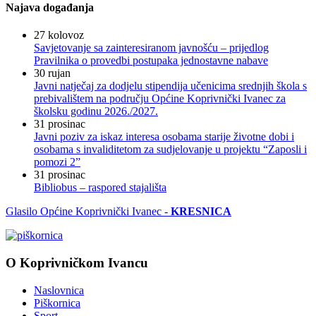
Najava događanja
27
kolovoz
Savjetovanje sa zainteresiranom javnošću – prijedlog
Pravilnika o provedbi postupaka jednostavne nabave
30
rujan
Javni natječaj za dodjelu stipendija učenicima srednjih škola s
prebivalištem na području Općine Koprivnički Ivanec za
školsku godinu 2026./2027.
31
prosinac
Javni poziv za iskaz interesa osobama starije životne dobi i
osobama s invaliditetom za sudjelovanje u projektu “Zaposli i
pomozi 2”
31
prosinac
Bibliobus – raspored stajališta
Glasilo Općine Koprivnički Ivanec -
KRESNICA
O Koprivničkom Ivancu
Naslovnica
Piškornica
Sport