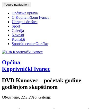
Toggle navigation
Općinska uprava
O Koprivničkom Ivancu
Udruge i društva
Sport
Galerija
Novosti
Kontakti
Sportski centar Goričko
Općina
Koprivnički Ivanec
DVD Kunovec – početak godine
godišnjom skupštinom
Objavljeno, 22.1.2016.
Galerija