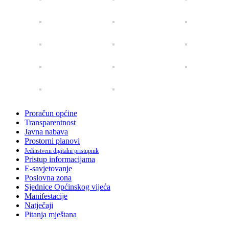
Proračun općine
Transparentnost
Javna nabava
Prostorni planovi
Jedinstveni digitalni pristupnik
Pristup informacijama
E-savjetovanje
Poslovna zona
Sjednice Općinskog vijeća
Manifestacije
Natječaji
Pitanja mještana