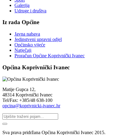
Galerija
Udruge i društva
Iz rada Općine
Javna nabava
Jedinstveni upravni odjel
Općinsko vijeće
Natječaji
Proračun Općine Koprivnički Ivanec
Općina Koprivnički Ivanec
Matije Gupca 12,
48314 Koprivnički Ivanec
Tel/Fax: +385/48 638-100
opcina@koprivnicki-ivanec.hr
Sva prava pridržana Općina Koprivnički Ivanec 2015.