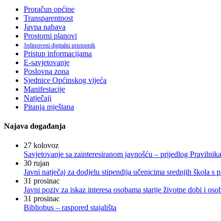
Proračun općine
Transparentnost
Javna nabava
Prostorni planovi
Jedinstveni digitalni pristupnik
Pristup informacijama
E-savjetovanje
Poslovna zona
Sjednice Općinskog vijeća
Manifestacije
Natječaji
Pitanja mještana
Najava događanja
27
kolovoz
Savjetovanje sa zainteresiranom javnošću – prijedlog Pravilni
30
rujan
Javni natječaj za dodjelu stipendija učenicima srednjih škola 
31
prosinac
Javni poziv za iskaz interesa osobama starije životne dobi i os
31
prosinac
Bibliobus – raspored stajališta