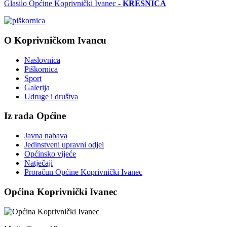
Glasilo Općine Koprivnički Ivanec -
KRESNICA
O Koprivničkom Ivancu
Naslovnica
Piškornica
Sport
Galerija
Udruge i društva
Iz rada Općine
Javna nabava
Jedinstveni upravni odjel
Općinsko vijeće
Natječaji
Proračun Općine Koprivnički Ivanec
Općina Koprivnički Ivanec