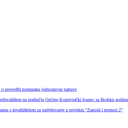
ka o provedbi postupaka jednostavne nabave
s prebivalištem na području Općine Koprivnički Ivanec za školsku godin
obama s invaliditetom za sudjelovanje u projektu “Zaposli i pomozi 2”