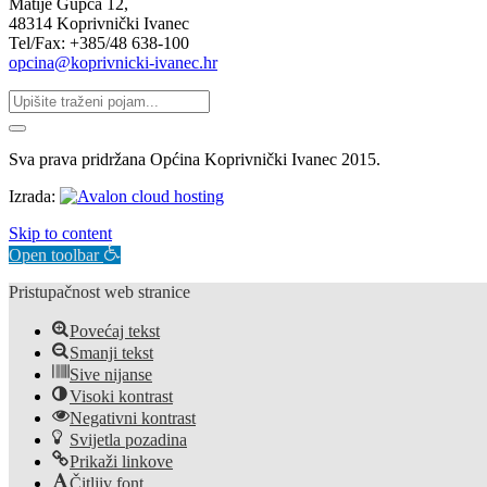
Matije Gupca 12,
48314 Koprivnički Ivanec
Tel/Fax: +385/48 638-100
opcina@koprivnicki-ivanec.hr
Sva prava pridržana Općina Koprivnički Ivanec 2015.
Izrada:
Skip to content
Open toolbar
Pristupačnost web stranice
Povećaj tekst
Smanji tekst
Sive nijanse
Visoki kontrast
Negativni kontrast
Svijetla pozadina
Prikaži linkove
Čitljiv font