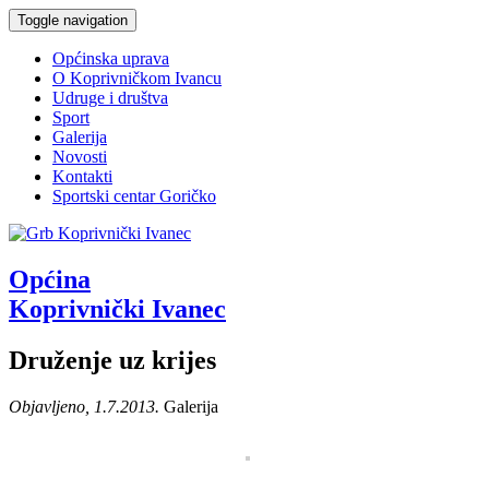
Toggle navigation
Općinska uprava
O Koprivničkom Ivancu
Udruge i društva
Sport
Galerija
Novosti
Kontakti
Sportski centar Goričko
Općina
Koprivnički Ivanec
Druženje uz krijes
Objavljeno, 1.7.2013.
Galerija