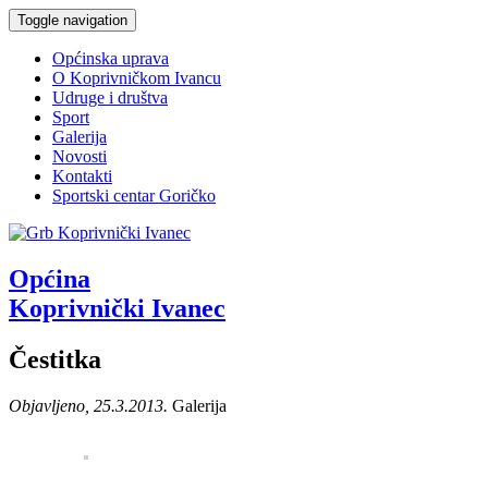
Toggle navigation
Općinska uprava
O Koprivničkom Ivancu
Udruge i društva
Sport
Galerija
Novosti
Kontakti
Sportski centar Goričko
Općina
Koprivnički Ivanec
Čestitka
Objavljeno, 25.3.2013.
Galerija