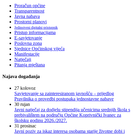
Proračun općine
Transparentnost
Javna nabava
Prostorni planovi
Jedinstveni digitalni pristupnik
Pristup informacijama
E-savjetovanje
Poslovna zona
Sjednice Općinskog vijeća
Manifestacije
Natječaji
Pitanja mještana
Najava događanja
27
kolovoz
Savjetovanje sa zainteresiranom javnošću – prijedlog
Pravilnika o provedbi postupaka jednostavne nabave
30
rujan
Javni natječaj za dodjelu stipendija učenicima srednjih škola s
prebivalištem na području Općine Koprivnički Ivanec za
školsku godinu 2026./2027.
31
prosinac
Javni poziv za iskaz interesa osobama starije životne dobi i