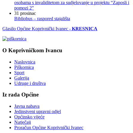
osobama s invaliditetom za sudjelovanje u projektu “Zaposli i
pomozi 2”
31
prosinac
Bibliobus – raspored stajališta
Glasilo Općine Koprivnički Ivanec -
KRESNICA
O Koprivničkom Ivancu
Naslovnica
Piškornica
Sport
Galerija
Udruge i društva
Iz rada Općine
Javna nabava
Jedinstveni upravni odjel
Općinsko vijeće
Natječaji
Proračun Općine Koprivnički Ivanec