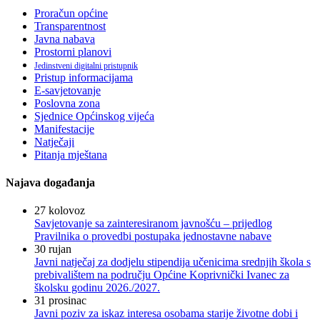
Proračun općine
Transparentnost
Javna nabava
Prostorni planovi
Jedinstveni digitalni pristupnik
Pristup informacijama
E-savjetovanje
Poslovna zona
Sjednice Općinskog vijeća
Manifestacije
Natječaji
Pitanja mještana
Najava događanja
27
kolovoz
Savjetovanje sa zainteresiranom javnošću – prijedlog
Pravilnika o provedbi postupaka jednostavne nabave
30
rujan
Javni natječaj za dodjelu stipendija učenicima srednjih škola s
prebivalištem na području Općine Koprivnički Ivanec za
školsku godinu 2026./2027.
31
prosinac
Javni poziv za iskaz interesa osobama starije životne dobi i