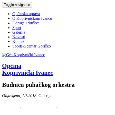
Toggle navigation
Općinska uprava
O Koprivničkom Ivancu
Udruge i društva
Sport
Galerija
Novosti
Kontakti
Sportski centar Goričko
Općina
Koprivnički Ivanec
Budnica puhačkog orkestra
Objavljeno, 1.7.2013.
Galerija