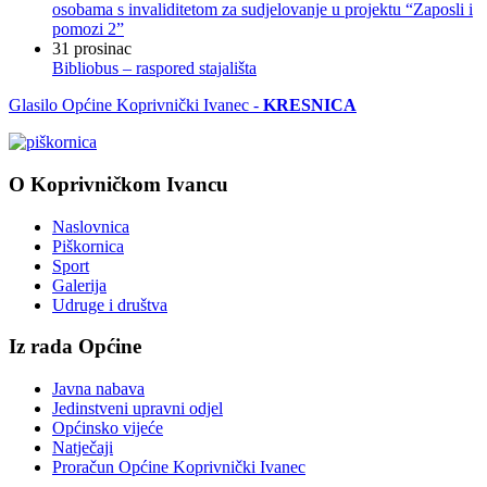
osobama s invaliditetom za sudjelovanje u projektu “Zaposli i
pomozi 2”
31
prosinac
Bibliobus – raspored stajališta
Glasilo Općine Koprivnički Ivanec -
KRESNICA
O Koprivničkom Ivancu
Naslovnica
Piškornica
Sport
Galerija
Udruge i društva
Iz rada Općine
Javna nabava
Jedinstveni upravni odjel
Općinsko vijeće
Natječaji
Proračun Općine Koprivnički Ivanec