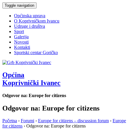
Toggle navigation
Općinska uprava
O Koprivničkom Ivancu
Udruge i društva
Sport
Galerija
Novosti
Kontakti
Sportski centar Goričko
Općina
Koprivnički Ivanec
Odgovor na: Europe for citizens
Odgovor na: Europe for citizens
Početna
›
Forumi
›
Europe for citizens – discussion forum
›
Europe
for citizens
›
Odgovor na: Europe for citizens