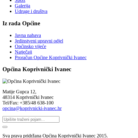
Sport
Galerija
Udruge i društva
Iz rada Općine
Javna nabava
Jedinstveni upravni odjel
Općinsko vijeće
Natječaji
Proračun Općine Koprivnički Ivanec
Općina Koprivnički Ivanec
Matije Gupca 12,
48314 Koprivnički Ivanec
Tel/Fax: +385/48 638-100
opcina@koprivnicki-ivanec.hr
Sva prava pridržana Općina Koprivnički Ivanec 2015.