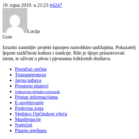
19. rujna 2019. u 21:23
#4247
Lucija
Gost
Izrazito zanimljiv projekt ispunjen raznolikim sadržajima. Pokazatelj
ljepote različitosti kultura i tradicije. Bilo je lijepo prisustvovati
istom, te uživati u plesu i pjesmama folklornih društava.
Proračun općine
Transparentnost
Javna nabava
Prostorni planovi
Jedinstveni digitalni pristupnik
Pristup informacijama
E-savjetovanje
Poslovna zona
Sjednice Općinskog vijeća
Manifestacije
Natječaji
Pitanja mještana