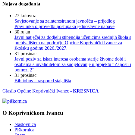
Najava događanja
27
kolovoz
Savjetovanje sa zainteresiranom javnošću – prijedlog
Pravilnika o provedbi postupaka jednostavne nabave
30
rujan
Javni natječaj za dodjelu stipendija učenicima srednjih škola s
prebivalištem na području Općine Koprivnički Ivanec za
školsku godinu 2026./2027.
31
prosinac
Javni poziv za iskaz interesa osobama starije životne dobi i
osobama s invaliditetom za sudjelovanje u projektu “Zaposli i
pomozi 2”
31
prosinac
Bibliobus – raspored stajališta
Glasilo Općine Koprivnički Ivanec -
KRESNICA
O Koprivničkom Ivancu
Naslovnica
Piškornica