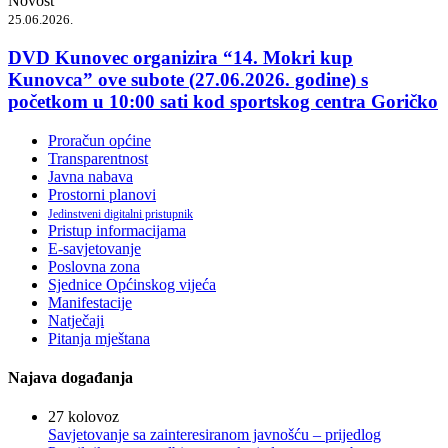
Novost
25.06.2026.
DVD Kunovec organizira “14. Mokri kup
Kunovca” ove subote (27.06.2026. godine) s
početkom u 10:00 sati kod sportskog centra Goričko
Proračun općine
Transparentnost
Javna nabava
Prostorni planovi
Jedinstveni digitalni pristupnik
Pristup informacijama
E-savjetovanje
Poslovna zona
Sjednice Općinskog vijeća
Manifestacije
Natječaji
Pitanja mještana
Najava događanja
27
kolovoz
Savjetovanje sa zainteresiranom javnošću – prijedlog