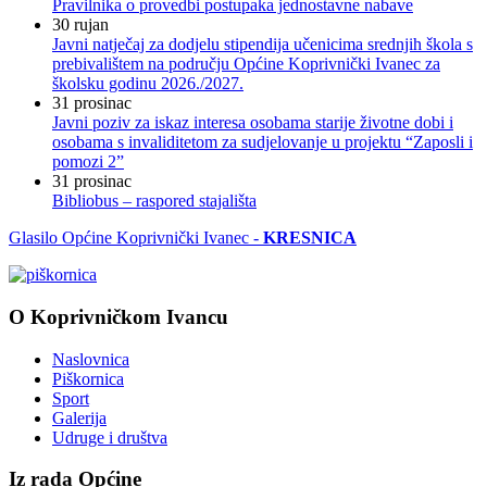
Pravilnika o provedbi postupaka jednostavne nabave
30
rujan
Javni natječaj za dodjelu stipendija učenicima srednjih škola s
prebivalištem na području Općine Koprivnički Ivanec za
školsku godinu 2026./2027.
31
prosinac
Javni poziv za iskaz interesa osobama starije životne dobi i
osobama s invaliditetom za sudjelovanje u projektu “Zaposli i
pomozi 2”
31
prosinac
Bibliobus – raspored stajališta
Glasilo Općine Koprivnički Ivanec -
KRESNICA
O Koprivničkom Ivancu
Naslovnica
Piškornica
Sport
Galerija
Udruge i društva
Iz rada Općine