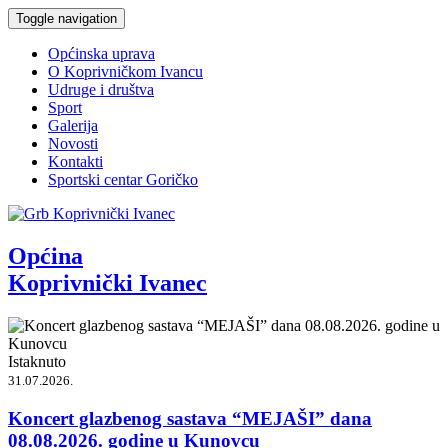
Toggle navigation
Općinska uprava
O Koprivničkom Ivancu
Udruge i društva
Sport
Galerija
Novosti
Kontakti
Sportski centar Goričko
Općina
Koprivnički Ivanec
Istaknuto
31.07.2026.
Koncert glazbenog sastava “MEJAŠI” dana
08.08.2026. godine u Kunovcu