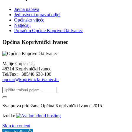
Javna nabava
Jedinstveni upravni odjel
Općinsko vijeće
Natječaji
Proračun Općine Koprivnički Ivanec
Općina Koprivnički Ivanec
Matije Gupca 12,
48314 Koprivnički Ivanec
Tel/Fax: +385/48 638-100
opcina@koprivnicki-ivanec.hr
Sva prava pridržana Općina Koprivnički Ivanec 2015.
Izrada:
Skip to content
Open toolbar