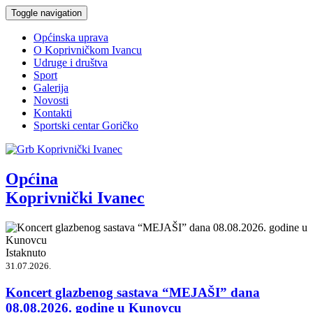
Toggle navigation
Općinska uprava
O Koprivničkom Ivancu
Udruge i društva
Sport
Galerija
Novosti
Kontakti
Sportski centar Goričko
Općina
Koprivnički Ivanec
Istaknuto
31.07.2026.
Koncert glazbenog sastava “MEJAŠI” dana
08.08.2026. godine u Kunovcu