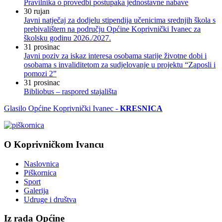
Pravilnika o provedbi postupaka jednostavne nabave
30
rujan
Javni natječaj za dodjelu stipendija učenicima srednjih škola s
prebivalištem na području Općine Koprivnički Ivanec za
školsku godinu 2026./2027.
31
prosinac
Javni poziv za iskaz interesa osobama starije životne dobi i
osobama s invaliditetom za sudjelovanje u projektu “Zaposli i
pomozi 2”
31
prosinac
Bibliobus – raspored stajališta
Glasilo Općine Koprivnički Ivanec -
KRESNICA
O Koprivničkom Ivancu
Naslovnica
Piškornica
Sport
Galerija
Udruge i društva
Iz rada Općine