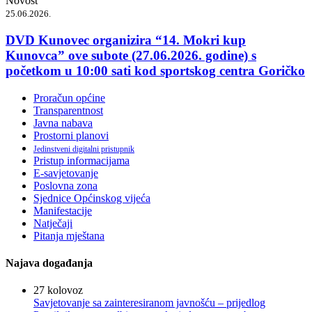
Novost
25.06.2026.
DVD Kunovec organizira “14. Mokri kup
Kunovca” ove subote (27.06.2026. godine) s
početkom u 10:00 sati kod sportskog centra Goričko
Proračun općine
Transparentnost
Javna nabava
Prostorni planovi
Jedinstveni digitalni pristupnik
Pristup informacijama
E-savjetovanje
Poslovna zona
Sjednice Općinskog vijeća
Manifestacije
Natječaji
Pitanja mještana
Najava događanja
27
kolovoz
Savjetovanje sa zainteresiranom javnošću – prijedlog