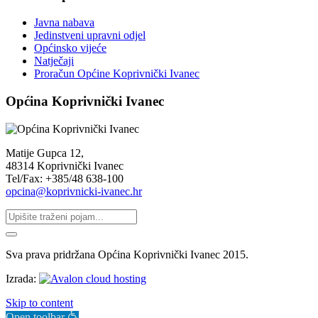
Javna nabava
Jedinstveni upravni odjel
Općinsko vijeće
Natječaji
Proračun Općine Koprivnički Ivanec
Općina Koprivnički Ivanec
Matije Gupca 12,
48314 Koprivnički Ivanec
Tel/Fax: +385/48 638-100
opcina@koprivnicki-ivanec.hr
Sva prava pridržana Općina Koprivnički Ivanec 2015.
Izrada:
Skip to content
Open toolbar