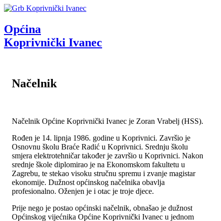
Općina
Koprivnički Ivanec
Načelnik
Načelnik Općine Koprivnički Ivanec je Zoran Vrabelj (HSS).
Rođen je 14. lipnja 1986. godine u Koprivnici. Završio je
Osnovnu školu Braće Radić u Koprivnici. Srednju školu
smjera elektrotehničar također je završio u Koprivnici. Nakon
srednje škole diplomirao je na Ekonomskom fakultetu u
Zagrebu, te stekao visoku stručnu spremu i zvanje magistar
ekonomije. Dužnost općinskog načelnika obavlja
profesionalno. Oženjen je i otac je troje djece.
Prije nego je postao općinski načelnik, obnašao je dužnost
Općinskog vijećnika Općine Koprivnički Ivanec u jednom