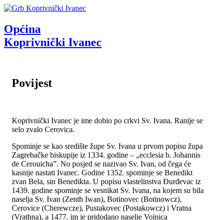
Općina
Koprivnički Ivanec
Povijest
Koprivnički Ivanec je ime dobio po crkvi Sv. Ivana. Ranije se
selo zvalo Cerovica.
Spominje se kao središte župe Sv. Ivana u prvom popisu župa
Zagrebačke biskupije iz 1334. godine – „ecclesia b. Johannis
de Cerouicha”. No posjed se nazivao Sv. Ivan, od čega će
kasnije nastati Ivanec. Godine 1352. spominje se Benedikt
zvan Bela, sin Benedikta. U popisu vlastelinstva Đurđevac iz
1439. godine spominje se vesnikat Sv. Ivana, na kojem su bila
naselja Sv. Ivan (Zenth Iwan), Botinovec (Botinowcz),
Cerovice (Cherewcze), Pustakovec (Postakowcz) i Vratna
(Vrathna), a 1477. im je pridodano naselje Vojnica