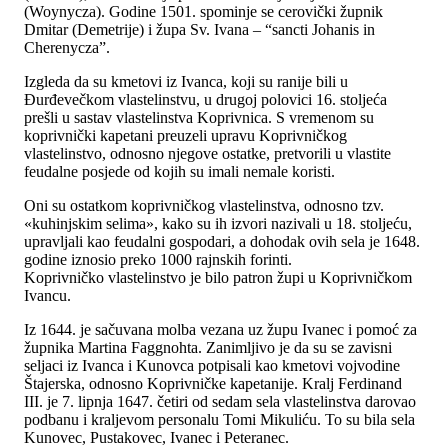
(Woynycza). Godine 1501. spominje se cerovički župnik
Dmitar (Demetrije) i župa Sv. Ivana – “sancti Johanis in
Cherenycza”.
Izgleda da su kmetovi iz Ivanca, koji su ranije bili u
Đurđevečkom vlastelinstvu, u drugoj polovici 16. stoljeća
prešli u sastav vlastelinstva Koprivnica. S vremenom su
koprivnički kapetani preuzeli upravu Koprivničkog
vlastelinstvo, odnosno njegove ostatke, pretvorili u vlastite
feudalne posjede od kojih su imali nemale koristi.
Oni su ostatkom koprivničkog vlastelinstva, odnosno tzv.
«kuhinjskim selima», kako su ih izvori nazivali u 18. stoljeću,
upravljali kao feudalni gospodari, a dohodak ovih sela je 1648.
godine iznosio preko 1000 rajnskih forinti.
Koprivničko vlastelinstvo je bilo patron župi u Koprivničkom
Ivancu.
Iz 1644. je sačuvana molba vezana uz župu Ivanec i pomoć za
župnika Martina Faggnohta. Zanimljivo je da su se zavisni
seljaci iz Ivanca i Kunovca potpisali kao kmetovi vojvodine
Štajerska, odnosno Koprivničke kapetanije. Kralj Ferdinand
III. je 7. lipnja 1647. četiri od sedam sela vlastelinstva darovao
podbanu i kraljevom personalu Tomi Mikuliću. To su bila sela
Kunovec, Pustakovec, Ivanec i Peteranec.