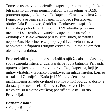
Tome se usprotivio koprivnički kapetan jer bi mu tim gubitkom
bili izravno ugroženi nemali prihodi. Ovim selima je 1659.
ponovno upravljao koprivnički kapetan. O stanovnicima župe
Ivanec koja je osim sela Ivanec, Kunovec i Pustakovec
obuhvaćala Botinovec, Goričko i Cenkovec u zapisniku
kanonskog pohoda od 1. travnja 1659. ukratko je opisan
mentalitet stanovništva ivanečke župe, odnosno većine
«kuhinjskih sela»: «Narod je u toj župi surov, nemaran i
nepobožan. Ne brine se za propovijed i za svetu misu, a
nepokoran je župniku i drugim crkvenim ljudima. Silom želi
oteti crkvena dobra.
Prije nekoliko godina nije se nekoliko njih žacalo, da vlastitoga
svoga župnika istjeraju, udarivši ga pet puta batinom. Pa i sada
upravo se javno bune protiv koprivničkog kapetana, koji je
njihov vlastelin.» Goričko i Cenkovec su mlađa naselja, koja su
nastala u 17. stoljeću. Kada je 1770. povučena crta
razgraničenja između civilnog i vojnovojnog područja, došlo je
do razmjene nekih sela. Kunovec, Pustakovec i Ivanec
izdvojeni su iz vojnokrajiškog područja tj. ostali su dio
Provincijala.
Poznate osobe:
• Franjo Brdarić