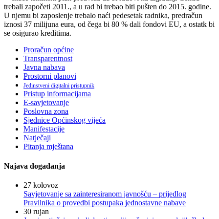
trebali započeti 2011., a u rad bi trebao biti pušten do 2015. godine.
U njemu bi zaposlenje trebalo naći pedesetak radnika, predračun
iznosi 37 milijuna eura, od čega bi 80 % dali fondovi EU, a ostatk bi
se osigurao kreditima.
Proračun općine
Transparentnost
Javna nabava
Prostorni planovi
Jedinstveni digitalni pristupnik
Pristup informacijama
E-savjetovanje
Poslovna zona
Sjednice Općinskog vijeća
Manifestacije
Natječaji
Pitanja mještana
Najava događanja
27
kolovoz
Savjetovanje sa zainteresiranom javnošću – prijedlog
Pravilnika o provedbi postupaka jednostavne nabave
30
rujan