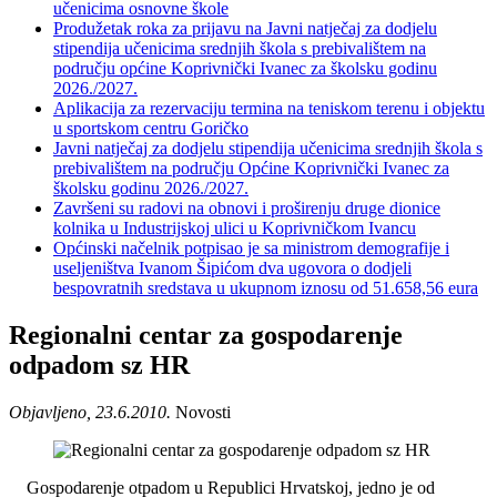
učenicima osnovne škole
Produžetak roka za prijavu na Javni natječaj za dodjelu
stipendija učenicima srednjih škola s prebivalištem na
području općine Koprivnički Ivanec za školsku godinu
2026./2027.
Aplikacija za rezervaciju termina na teniskom terenu i objektu
u sportskom centru Goričko
Javni natječaj za dodjelu stipendija učenicima srednjih škola s
prebivalištem na području Općine Koprivnički Ivanec za
školsku godinu 2026./2027.
Završeni su radovi na obnovi i proširenju druge dionice
kolnika u Industrijskoj ulici u Koprivničkom Ivancu
Općinski načelnik potpisao je sa ministrom demografije i
useljeništva Ivanom Šipićom dva ugovora o dodjeli
bespovratnih sredstava u ukupnom iznosu od 51.658,56 eura
Regionalni centar za gospodarenje
odpadom sz HR
Objavljeno, 23.6.2010.
Novosti
Gospodarenje otpadom u Republici Hrvatskoj, jedno je od