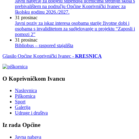
Javni natječaj za dodjelu stipendija učenicima srednjih škola s
prebivalištem na području Općine Koprivnički Ivanec za
školsku godinu 2026./2027.
31
prosinac
Javni poziv za iskaz interesa osobama starije životne dobi i
osobama s invaliditetom za sudjelovanje u projektu “Zaposli i
pomozi 2”
31
prosinac
Bibliobus – raspored stajališta
Glasilo Općine Koprivnički Ivanec -
KRESNICA
O Koprivničkom Ivancu
Naslovnica
Piškornica
Sport
Galerija
Udruge i društva
Iz rada Općine
Javna nabava