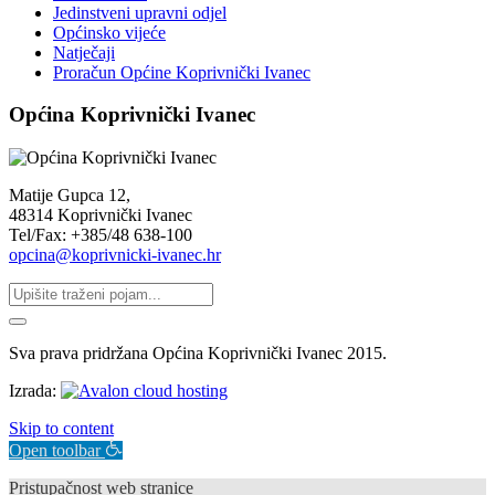
Jedinstveni upravni odjel
Općinsko vijeće
Natječaji
Proračun Općine Koprivnički Ivanec
Općina Koprivnički Ivanec
Matije Gupca 12,
48314 Koprivnički Ivanec
Tel/Fax: +385/48 638-100
opcina@koprivnicki-ivanec.hr
Sva prava pridržana Općina Koprivnički Ivanec 2015.
Izrada:
Skip to content
Open toolbar
Pristupačnost web stranice