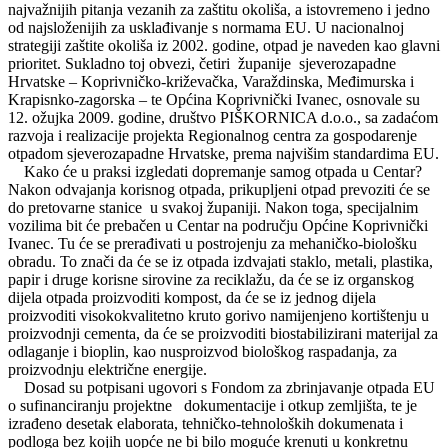
najvažnijih pitanja vezanih za zaštitu okoliša, a istovremeno i jedno
od najsloženijih za usklađivanje s normama EU. U nacionalnoj
strategiji zaštite okoliša iz 2002. godine, otpad je naveden kao glavni
prioritet. Sukladno toj obvezi, četiri županije sjeverozapadne
Hrvatske – Koprivničko-križevačka, Varaždinska, Međimurska i
Krapisnko-zagorska – te Općina Koprivnički Ivanec, osnovale su
12. ožujka 2009. godine, društvo PIŠKORNICA d.o.o., sa zadaćom
razvoja i realizacije projekta Regionalnog centra za gospodarenje
otpadom sjeverozapadne Hrvatske, prema najvišim standardima EU.
Kako će u praksi izgledati dopremanje samog otpada u Centar?
Nakon odvajanja korisnog otpada, prikupljeni otpad prevoziti će se
do pretovarne stanice u svakoj županiji. Nakon toga, specijalnim
vozilima bit će prebačen u Centar na području Općine Koprivnički
Ivanec. Tu će se prerađivati u postrojenju za mehaničko-biološku
obradu. To znači da će se iz otpada izdvajati staklo, metali, plastika,
papir i druge korisne sirovine za reciklažu, da će se iz organskog
dijela otpada proizvoditi kompost, da će se iz jednog dijela
proizvoditi visokokvalitetno kruto gorivo namijenjeno kortištenju u
proizvodnji cementa, da će se proizvoditi biostabilizirani materijal za
odlaganje i bioplin, kao nusproizvod biološkog raspadanja, za
proizvodnju električne energije.
Dosad su potpisani ugovori s Fondom za zbrinjavanje otpada EU
o sufinanciranju projektne dokumentacije i otkup zemljišta, te je
izrađeno desetak elaborata, tehničko-tehnoloških dokumenata i
podloga bez kojih uopće ne bi bilo moguće krenuti u konkretnu