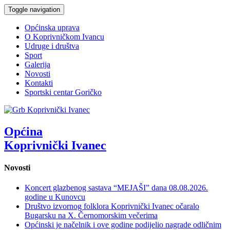
Toggle navigation
Općinska uprava
O Koprivničkom Ivancu
Udruge i društva
Sport
Galerija
Novosti
Kontakti
Sportski centar Goričko
Općina
Koprivnički Ivanec
Novosti
Koncert glazbenog sastava “MEJAŠI” dana 08.08.2026.
godine u Kunovcu
Društvo izvornog folklora Koprivnički Ivanec očaralo
Bugarsku na X. Černomorskim večerima
Općinski je načelnik i ove godine podijelio nagrade odličnim