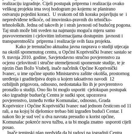
realizaciju izgradnje. Cijeli postupak priprema i realizacija ovako
velikog projekta ima svoj hodogram po kojemu se planirano
ostvaruju pojedini koraci. U svakom od tih koraka pojavljuju se i
nepredviđene teškoće, od imovinsko-pravnih do tehničko-
tehnoloških. Jedna od takovih je i strah javnosti od budućeg pogona.
Taj strah može biti sveden na najmanju moguću mjeru samo
pravovremenim i cjelovitim informacijama dostupnim javnosti i
transparentnošću priprema i realizacije svih faza projekta.
Kako je trenutačno aktualna javna rasprava o studiji utjecaja
na okoliš spomenutog centra, u Općini Koprivnički Ivanec sastalo se
9. travnja 2010. godine, Savjetodavno stručno povjerenstvo za
ocjenu cjelovitosti i stručne utemeljenosti spomenute studije, te je
njezin član Božo Vrabelj, inače načelnik Općine Koprivnički
Ivanec, u ime općine uputio Ministarstvu zaštite okoliša, prostornog
uređenja i graditeljstva dopis u kojem taksativno navodi 12
ozbiljnih prigovora, odnosno, nedostataka što ih je povjerentsvo
pronašlo u studiji. Ono što bi moglo usporiti cjelokupan postupak
oko izgradnje buduećg Centra je sudki spor, upozorava
povjerenstvo, između tvrtke Komunalac, odnosno, Grada
Koprivnice i Općine Koprivnički Ivanec nad jednom česticom od 11
rali, a na kojoj bi djelomice trebao biti izgrađen budući Centar. I
nakon što je sud već u dva navrata presudio u korist općine,
Komunalac pokreće novu tužbu, a ta bi mogla znatno usporoti cijeli
posao.
Inače teminski plan predviđa da bi radovi na izgradnji Centra