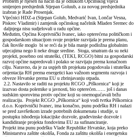
Problem je riješen na način da je odlukom Općinskog vijeća
smijenjen predsjednik Stjepan Goluub, a za novog predsjednika
izabran je Rade Prosenjak.
Vijećnici HDZ-a (Stjepan Golub, Medvarić Ivan, Lončar Vesna,
Piskrec Vladimir) i zamjenik općinskog načelnik Mladen Sremec do
daljnjega nisu sudjelovali u radu općine.
Međutim, Općina Koprivnički Ivanec, iako opterećena političkom i
gospodarskom situacijom svoje projekte razvijala je prema planu,
čak štoviše moglo bi se reći da je bila manje podložna globalnim
utjecajima nego li neke druge sredine. Stoga, smatram da su neki
projekti, posebno oni strateški, (TEKI, RCGO) bitni za gospodarski
razvoj općine napredovali i polako se razvijaju prema konačnom
cilju. Naravno, da je za uspjeh tih projekata pogodovala i strateška
orijentacija RH prema energetici kao važnom segmentu razvoja i
obveze Hrvatske prema EU u zbrinjavanju otpada.
2.2. Nastavilo se raditi na projektu RCGO „Piškornica“ koji je
izazvao dosta polemike u javnosti, bio opterećen…… još i danas
sudskim sporovima protiv općine koji su onemogućavali bržu
realizaciju. Projekt RCGO „Piškornica“ koji vodi tvrtka Piškornica
d.o.o. Koprivnički Ivanec, ima konačno, punu podršku RH i nalazi
se pred završetkom izrade potrebnih dokumenata i studije, u
postupku ishođenja lokacijske dozvole, građevinske dozvole i
kandidiranje projekta fondovima EU za sufinanciranje.
Projekt ima punu podršku Vlade Republike Hrvatske, koja preko
Ministarstva zaštite okoliša, Fonda za zaštitu okoliša i energetsku