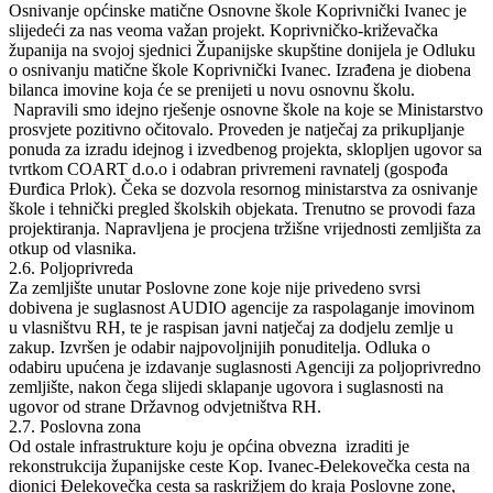
Osnivanje općinske matične Osnovne škole Koprivnički Ivanec je
slijedeći za nas veoma važan projekt. Koprivničko-križevačka
županija na svojoj sjednici Županijske skupštine donijela je Odluku
o osnivanju matične škole Koprivnički Ivanec. Izrađena je diobena
bilanca imovine koja će se prenijeti u novu osnovnu školu.
Napravili smo idejno rješenje osnovne škole na koje se Ministarstvo
prosvjete pozitivno očitovalo. Proveden je natječaj za prikupljanje
ponuda za izradu idejnog i izvedbenog projekta, sklopljen ugovor sa
tvrtkom COART d.o.o i odabran privremeni ravnatelj (gospođa
Đurđica Prlok). Čeka se dozvola resornog ministarstva za osnivanje
škole i tehnički pregled školskih objekata. Trenutno se provodi faza
projektiranja. Napravljena je procjena tržišne vrijednosti zemljišta za
otkup od vlasnika.
2.6. Poljoprivreda
Za zemljište unutar Poslovne zone koje nije privedeno svrsi
dobivena je suglasnost AUDIO agencije za raspolaganje imovinom
u vlasništvu RH, te je raspisan javni natječaj za dodjelu zemlje u
zakup. Izvršen je odabir najpovoljnijih ponuditelja. Odluka o
odabiru upućena je izdavanje suglasnosti Agenciji za poljoprivredno
zemljište, nakon čega slijedi sklapanje ugovora i suglasnosti na
ugovor od strane Državnog odvjetništva RH.
2.7. Poslovna zona
Od ostale infrastrukture koju je općina obvezna izraditi je
rekonstrukcija županijske ceste Kop. Ivanec-Đelekovečka cesta na
dionici Đelekovečka cesta sa raskrižjem do kraja Poslovne zone,