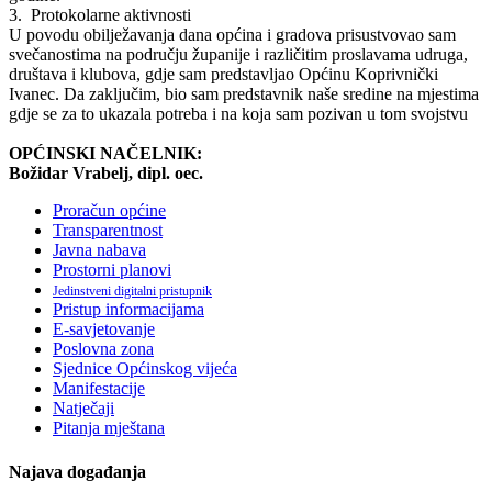
3. Protokolarne aktivnosti
U povodu obilježavanja dana općina i gradova prisustvovao sam
svečanostima na području županije i različitim proslavama udruga,
društava i klubova, gdje sam predstavljao Općinu Koprivnički
Ivanec. Da zaključim, bio sam predstavnik naše sredine na mjestima
gdje se za to ukazala potreba i na koja sam pozivan u tom svojstvu
OPĆINSKI NAČELNIK:
Božidar Vrabelj, dipl. oec.
Proračun općine
Transparentnost
Javna nabava
Prostorni planovi
Jedinstveni digitalni pristupnik
Pristup informacijama
E-savjetovanje
Poslovna zona
Sjednice Općinskog vijeća
Manifestacije
Natječaji
Pitanja mještana
Najava događanja