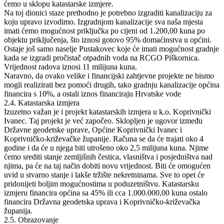
ćemo u sklopu katastarske izmjere.
Na toj dionici staze prethodno je potrebno izgraditi kanalizaciju za
koju upravo izvodimo. Izgradnjom kanalizacije sva naša mjesta
imati ćemo mogućnost priključka po cijeni od 1.200,00 kuna po
objektu priključenja, što iznosi gotovo 95% domaćinstva u općini.
Ostaje još samo naselje Pustakovec koje će imati mogućnost gradnje
kada se izgradi pročistač otpadnih voda na RCGO Piškornica.
Vrijednost radova iznosi 11 milijuna kuna.
Naravno, da ovako velike i financijski zahtjevne projekte ne bismo
mogli realizirati bez pomoći drugih, tako gradnju kanalizacije općina
financira s 10%, a ostali iznos financiraju Hrvatske vode
2.4. Katastarska izmjera
Izuzetno važan je i projekt katastarskih izmjera u k.o. Koprivnički
Ivanec. Taj projekt je već započeo. Sklopljen je ugovor između
Državne geodetske uprave, Općine Koprivnički Ivanec i
Koprivničko-križevačke županije. Računa se da će trajati oko 4
godine i da će u njega biti utrošeno oko 2,5 milijuna kuna. Njime
ćemo srediti stanje zemljišnih čestica, vlasništva i posjedništva nad
njima, pa će na taj način dobiti novu vrijednost. Biti će omogućen
uvid u stvarno stanje i lakše tržište nekretninama. Sve to opet će
pridonijeti boljim mogućnostima u poduzetništvu. Katastarsku
izmjeru financira općina sa 45% ili cca 1.000.000,00 kuna ostalo
financira Državna geodetska uprava i Koprivničko-križevačka
županija.
2.5. Obrazovanje