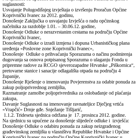
suglasnosti:
Usvajanje Polugodišnjeg izvještaja o izvršenju Proračun Općine
Koprivnički Ivanec za 2012. godinu,
Donošenje Zaključka o usvajanju Izvješća o radu općinskog
načelnika za razdoblje 1.01. – 30.06.12. godine,
Donošenje Odluke o nerazvrstanim cestama na području Općine
Koprivnički Ivanec,
Donošenje Odluke o izradi izmjena i dopuna Urbanističkog plana
uređenja «Poslovne zone Koprivnički Ivanec»,
Donošenje Odluke o prihvaćanju Sporazuma o načinu podmirenja
dugovanja sa osnova potpisanog Sporazuma o ulaganju Fonda u
pripremne radove za RCGO sjeverozapadne Hrvatske „Piškornica“,
pretovarne stanice i sanacije odlagališta otpada na području 4
županije,
Donošenje Rješenje o imenovanju Povjerenstva za odabir ponuda za
zakup poljoprivrednog zemljišta,
Razmatranje zamolbe poljoprivrednika za oslobađanje od plaćanja
zakupa,
Davanje Suglasnosti na imenovanje ravnateljice Dječjeg vrtića
«Vrapčić» Drnje gđe. Snježanje Tišljarić,
1.1.2. Trideseta sjednica održana je 17. prosinca 2012. godine.
Na sjednicu su upućene za donošenje slijedeće odluke i izvješća:
Donošenje Odluke o odabiru ponuda za zakup neizgrađenog
građevinskog zemljišta u vlasništvu Republike Hrvatske i Općine
Koprivnički Ivanec na području Općine Koprivnički Ivanec u