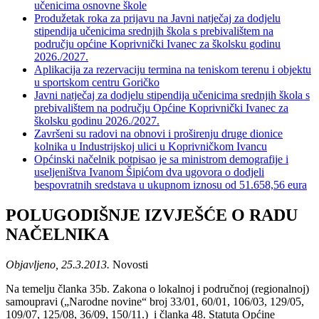
učenicima osnovne škole
Produžetak roka za prijavu na Javni natječaj za dodjelu
stipendija učenicima srednjih škola s prebivalištem na
području općine Koprivnički Ivanec za školsku godinu
2026./2027.
Aplikacija za rezervaciju termina na teniskom terenu i objektu
u sportskom centru Goričko
Javni natječaj za dodjelu stipendija učenicima srednjih škola s
prebivalištem na području Općine Koprivnički Ivanec za
školsku godinu 2026./2027.
Završeni su radovi na obnovi i proširenju druge dionice
kolnika u Industrijskoj ulici u Koprivničkom Ivancu
Općinski načelnik potpisao je sa ministrom demografije i
useljeništva Ivanom Šipićom dva ugovora o dodjeli
bespovratnih sredstava u ukupnom iznosu od 51.658,56 eura
POLUGODIŠNJE IZVJEŠĆE O RADU
NAČELNIKA
Objavljeno, 25.3.2013.
Novosti
Na temelju članka 35b. Zakona o lokalnoj i područnoj (regionalnoj)
samoupravi („Narodne novine“ broj 33/01, 60/01, 106/03, 129/05,
109/07, 125/08, 36/09, 150/11.) i članka 48. Statuta Općine