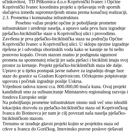
učinkovitost, TD Piškornica d.o.o Koprivnički Ivanec i Općine
Koprivnički Ivanec koordinira projekt u rješavanju svih spornih
slučajeva između suprotstavljenih strana prema konačnoj realizaciji.
2.3. Prometna i komunalna infrastruktura
Posebno važan projekt općine je poboljšanje prometne
infrastrukture i uređenje naselja, a upravo sada prvu fazu izgradnje
pješačko-biciklističke staze u Koprivničkoj ulici i provodimo.
Završena je prva pješačko-biciklistička staza na području Općine
Koprivnički Ivanec u Koprivničkoj ulici. U sklopu njezine izgradnje
riješena je i odvodnja oborinskih voda kako se kasnije ne bi nešto
ponovno kopalo. Ovom stazom znatno je podignuta sigurnost
prometa na spomenutoj relaciji jer sada pješaci i biciklisti imaju svoj
prostor za kretanje. Projekt pješačko-biciklističkih staza ide dalje.
Upravo je u tijeku postupak javne nabave za izgradnju druge faze
staze do granice sa Gradom Koprivnicom. Očekujemo potpisivanje
ugovora i početak izgradnje poslije Uskrsa.
Vrijednost radova iznosi cca. 800.000,00 tisuća kuna. Ovaj projekt
kandidirali smo za sufinanciranje Ministarstvu regionalnog razvoja i
fondova Europske unije
Na poboljšanju prometne infrastrukture nismo stali već smo ishodili
lokacijsku dozvolu za pješačko-biciklističku stazu od Koprivničkog
Ivanca do Botinovca jer nam je cilj povezati naša naselja pješačko-
biciklističkom stazom.
Trenutno se izrađuje glavni projekt kojim se projektira staza od
crkve u Ivancu do Goričkog. Imovinsko pravne poslove rješavati