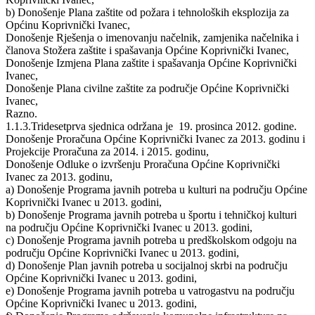
b) Donošenje Plana zaštite od požara i tehnoloških eksplozija za
Općinu Koprivnički Ivanec,
Donošenje Rješenja o imenovanju načelnik, zamjenika načelnika i
članova Stožera zaštite i spašavanja Općine Koprivnički Ivanec,
Donošenje Izmjena Plana zaštite i spašavanja Općine Koprivnički
Ivanec,
Donošenje Plana civilne zaštite za područje Općine Koprivnički
Ivanec,
Razno.
1.1.3.Tridesetprva sjednica održana je 19. prosinca 2012. godine.
Donošenje Proračuna Općine Koprivnički Ivanec za 2013. godinu i
Projekcije Proračuna za 2014. i 2015. godinu,
Donošenje Odluke o izvršenju Proračuna Općine Koprivnički
Ivanec za 2013. godinu,
a) Donošenje Programa javnih potreba u kulturi na području Općine
Koprivnički Ivanec u 2013. godini,
b) Donošenje Programa javnih potreba u športu i tehničkoj kulturi
na području Općine Koprivnički Ivanec u 2013. godini,
c) Donošenje Programa javnih potreba u predškolskom odgoju na
području Općine Koprivnički Ivanec u 2013. godini,
d) Donošenje Plan javnih potreba u socijalnoj skrbi na području
Općine Koprivnički Ivanec u 2013. godini,
e) Donošenje Programa javnih potreba u vatrogastvu na području
Općine Koprivnički Ivanec u 2013. godini,