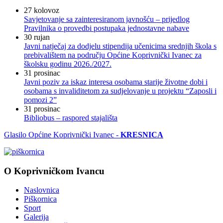
27
kolovoz
Savjetovanje sa zainteresiranom javnošću – prijedlog
Pravilnika o provedbi postupaka jednostavne nabave
30
rujan
Javni natječaj za dodjelu stipendija učenicima srednjih škola s
prebivalištem na području Općine Koprivnički Ivanec za
školsku godinu 2026./2027.
31
prosinac
Javni poziv za iskaz interesa osobama starije životne dobi i
osobama s invaliditetom za sudjelovanje u projektu “Zaposli i
pomozi 2”
31
prosinac
Bibliobus – raspored stajališta
Glasilo Općine Koprivnički Ivanec -
KRESNICA
O Koprivničkom Ivancu
Naslovnica
Piškornica
Sport
Galerija