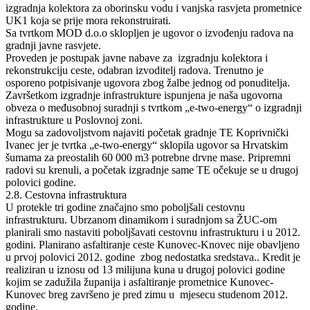
izgradnja kolektora za oborinsku vodu i vanjska rasvjeta prometnice
UK1 koja se prije mora rekonstruirati.
Sa tvrtkom MOD d.o.o sklopljen je ugovor o izvođenju radova na
gradnji javne rasvjete.
Proveden je postupak javne nabave za izgradnju kolektora i
rekonstrukciju ceste, odabran izvoditelj radova. Trenutno je
osporeno potpisivanje ugovora zbog žalbe jednog od ponuditelja.
Završetkom izgradnje infrastrukture ispunjena je naša ugovorna
obveza o međusobnoj suradnji s tvrtkom „e-two-energy“ o izgradnji
infrastrukture u Poslovnoj zoni.
Mogu sa zadovoljstvom najaviti početak gradnje TE Koprivnički
Ivanec jer je tvrtka „e-two-energy“ sklopila ugovor sa Hrvatskim
šumama za preostalih 60 000 m3 potrebne drvne mase. Pripremni
radovi su krenuli, a početak izgradnje same TE očekuje se u drugoj
polovici godine.
2.8. Cestovna infrastruktura
U protekle tri godine značajno smo poboljšali cestovnu
infrastrukturu. Ubrzanom dinamikom i suradnjom sa ŽUC-om
planirali smo nastaviti poboljšavati cestovnu infrastrukturu i u 2012.
godini. Planirano asfaltiranje ceste Kunovec-Knovec nije obavljeno
u prvoj polovici 2012. godine zbog nedostatka sredstava.. Kredit je
realiziran u iznosu od 13 milijuna kuna u drugoj polovici godine
kojim se zadužila županija i asfaltiranje prometnice Kunovec-
Kunovec breg završeno je pred zimu u mjesecu studenom 2012.
godine.