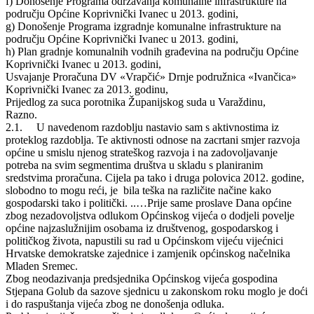
f) Donošenje Programa održavanja komunalne infrastrukture na
području Općine Koprivnički Ivanec u 2013. godini,
g) Donošenje Programa izgradnje komunalne infrastrukture na
području Općine Koprivnički Ivanec u 2013. godini,
h) Plan gradnje komunalnih vodnih građevina na području Općine
Koprivnički Ivanec u 2013. godini,
Usvajanje Proračuna DV «Vrapčić» Drnje podružnica «Ivančica»
Koprivnički Ivanec za 2013. godinu,
Prijedlog za suca porotnika Županijskog suda u Varaždinu,
Razno.
2.1. U navedenom razdoblju nastavio sam s aktivnostima iz
proteklog razdoblja. Te aktivnosti odnose na zacrtani smjer razvoja
općine u smislu njenog strateškog razvoja i na zadovoljavanje
potreba na svim segmentima društva u skladu s planiranim
sredstvima proračuna. Cijela pa tako i druga polovica 2012. godine,
slobodno to mogu reći, je bila teška na različite načine kako
gospodarski tako i politički. ..…Prije same proslave Dana općine
zbog nezadovoljstva odlukom Općinskog vijeća o dodjeli povelje
općine najzaslužnijim osobama iz društvenog, gospodarskog i
političkog života, napustili su rad u Općinskom vijeću vijećnici
Hrvatske demokratske zajednice i zamjenik općinskog načelnika
Mladen Sremec.
Zbog neodazivanja predsjednika Općinskog vijeća gospodina
Stjepana Golub da sazove sjednicu u zakonskom roku moglo je doći
i do raspuštanja vijeća zbog ne donošenja odluka.