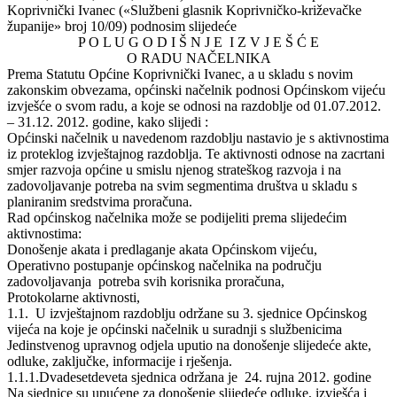
Koprivnički Ivanec («Službeni glasnik Koprivničko-križevačke
županije» broj 10/09) podnosim slijedeće
P O L U G O D I Š N J E I Z V J E Š Ć E
O RADU NAČELNIKA
Prema Statutu Općine Koprivnički Ivanec, a u skladu s novim
zakonskim obvezama, općinski načelnik podnosi Općinskom vijeću
izvješće o svom radu, a koje se odnosi na razdoblje od 01.07.2012.
– 31.12. 2012. godine, kako slijedi :
Općinski načelnik u navedenom razdoblju nastavio je s aktivnostima
iz proteklog izvještajnog razdoblja. Te aktivnosti odnose na zacrtani
smjer razvoja općine u smislu njenog strateškog razvoja i na
zadovoljavanje potreba na svim segmentima društva u skladu s
planiranim sredstvima proračuna.
Rad općinskog načelnika može se podijeliti prema slijedećim
aktivnostima:
Donošenje akata i predlaganje akata Općinskom vijeću,
Operativno postupanje općinskog načelnika na području
zadovoljavanja potreba svih korisnika proračuna,
Protokolarne aktivnosti,
1.1. U izvještajnom razdoblju održane su 3. sjednice Općinskog
vijeća na koje je općinski načelnik u suradnji s službenicima
Jedinstvenog upravnog odjela uputio na donošenje slijedeće akte,
odluke, zaključke, informacije i rješenja.
1.1.1.Dvadesetdeveta sjednica održana je 24. rujna 2012. godine
Na sjednice su upućene za donošenje slijedeće odluke, izvješća i