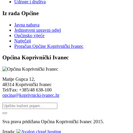
Udruge i društva
Iz rada Općine
Javna nabava
Jedinstveni upravni odjel
Općinsko vijeće
Natječaji
Proračun Općine Koprivnički Ivanec
Općina Koprivnički Ivanec
Matije Gupca 12,
48314 Koprivnički Ivanec
Tel/Fax: +385/48 638-100
opcina@koprivnicki-ivanec.hr
Sva prava pridržana Općina Koprivnički Ivanec 2015.
Izrada: