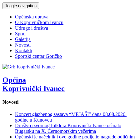
Toggle navigation
Općinska uprava
O Koprivničkom Ivancu
Udruge i društva
Sport
Galerija
Novosti
Kontakti
Sportski centar Goričko
Općina
Koprivnički Ivanec
Novosti
Koncert glazbenog sastava “MEJAŠI” dana 08.08.2026.
godine u Kunovcu
Društvo izvornog folklora Koprivnički Ivanec očaralo
Bugarsku na X. Černomorskim večerima
Općinski je načelnik i ove godine podijelio nagrade odličnim