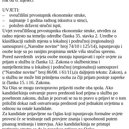
rok od 6. mjeseci
UVJETI:
– sveučilišni prvostupnik ekonomske struke,
– najmanje 1 godina radnog iskustva u struci,
– položen državni stručni ispit,
Uvjet sveučilišnog prvostupnika ekonomske struke, utvrđen za
radno mjesto na temelju odredbe članka 35. stavka 2. Uredbe o
klasifikaciji radnih mjesta u lokalnoj i područnoj (regionalnoj)
samoupravi („Narodne novine“ broj 74/10 i 125/14), ispunjavaju i
osobe koje su po ranijim propisima stekle višu stručnu spremu.
Pored navedenih uvjeta osobe moraju ispunjavati i opće uvjete za
prijam u službu iz članka 12. Zakona o službenicima i
namještenicima u lokalnoj i područnoj (regionalnoj) samoupravi
(“Narodne novine” broj 86/08. i 61/11),(u daljnjem tekstu: Zakon), a
u službu ne može biti primljena osoba za čiji prijam postoje zapreke
iz članka 15. i 16. Zakona.
Na Olas se mogu ravnopravno prijaviti osobe oba spola. Ako
kandidat/kinja ostvaruje pravo prednosti kod prijma u službu po
posebnom zakonu, dužan je pozvati se na to pravo u prijavi te o tom
priložiti dokaz radi ostvarivanja prednosti pod jednakim uvjetima u
odnosu na ostale kandidate.
Za kandidate prijavljene na Oglas koji ispunjavaju formalne uvjete
provest će se testiranje radi provjere znanja i sposobnosti putem
pisanog testiranja i intervjua. Ako kandidat/kinja ne pristupi