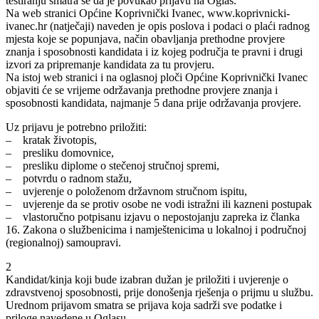
testiranju smatra se da je povukao prijavu na Oglas.
Na web stranici Općine Koprivnički Ivanec, www.koprivnicki-
ivanec.hr (natječaji) naveden je opis poslova i podaci o plaći radnog
mjesta koje se popunjava, način obavljanja prethodne provjere
znanja i sposobnosti kandidata i iz kojeg područja te pravni i drugi
izvori za pripremanje kandidata za tu provjeru.
Na istoj web stranici i na oglasnoj ploči Općine Koprivnički Ivanec
objaviti će se vrijeme održavanja prethodne provjere znanja i
sposobnosti kandidata, najmanje 5 dana prije održavanja provjere.
Uz prijavu je potrebno priložiti:
– kratak životopis,
– presliku domovnice,
– presliku diplome o stečenoj stručnoj spremi,
– potvrdu o radnom stažu,
– uvjerenje o položenom državnom stručnom ispitu,
– uvjerenje da se protiv osobe ne vodi istražni ili kazneni postupak
– vlastoručno potpisanu izjavu o nepostojanju zapreka iz članka
16. Zakona o službenicima i namještenicima u lokalnoj i područnoj
(regionalnoj) samoupravi.
2
Kandidat/kinja koji bude izabran dužan je priložiti i uvjerenje o
zdravstvenoj sposobnosti, prije donošenja rješenja o prijmu u službu.
Urednom prijavom smatra se prijava koja sadrži sve podatke i
priloge navedene u Oglasu.