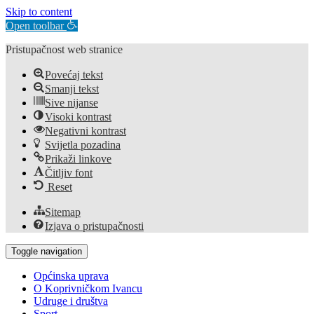
Skip to content
Open toolbar
Pristupačnost web stranice
Povećaj tekst
Smanji tekst
Sive nijanse
Visoki kontrast
Negativni kontrast
Svijetla pozadina
Prikaži linkove
Čitljiv font
Reset
Sitemap
Izjava o pristupačnosti
Toggle navigation
Općinska uprava
O Koprivničkom Ivancu
Udruge i društva
Sport