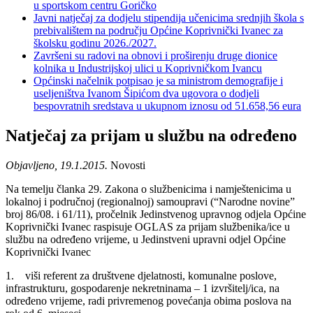
u sportskom centru Goričko
Javni natječaj za dodjelu stipendija učenicima srednjih škola s
prebivalištem na području Općine Koprivnički Ivanec za
školsku godinu 2026./2027.
Završeni su radovi na obnovi i proširenju druge dionice
kolnika u Industrijskoj ulici u Koprivničkom Ivancu
Općinski načelnik potpisao je sa ministrom demografije i
useljeništva Ivanom Šipićom dva ugovora o dodjeli
bespovratnih sredstava u ukupnom iznosu od 51.658,56 eura
Natječaj za prijam u službu na određeno
Objavljeno, 19.1.2015.
Novosti
Na temelju članka 29. Zakona o službenicima i namještenicima u
lokalnoj i područnoj (regionalnoj) samoupravi (“Narodne novine”
broj 86/08. i 61/11), pročelnik Jedinstvenog upravnog odjela Općine
Koprivnički Ivanec raspisuje OGLAS za prijam službenika/ice u
službu na određeno vrijeme, u Jedinstveni upravni odjel Općine
Koprivnički Ivanec
1. viši referent za društvene djelatnosti, komunalne poslove,
infrastrukturu, gospodarenje nekretninama – 1 izvršitelj/ica, na
određeno vrijeme, radi privremenog povećanja obima poslova na