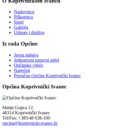
O Koprivničkom Ivancu
Naslovnica
Piškornica
Sport
Galerija
Udruge i društva
Iz rada Općine
Javna nabava
Jedinstveni upravni odjel
Općinsko vijeće
Natječaji
Proračun Općine Koprivnički Ivanec
Općina Koprivnički Ivanec
Matije Gupca 12,
48314 Koprivnički Ivanec
Tel/Fax: +385/48 638-100
opcina@koprivnicki-ivanec.hr