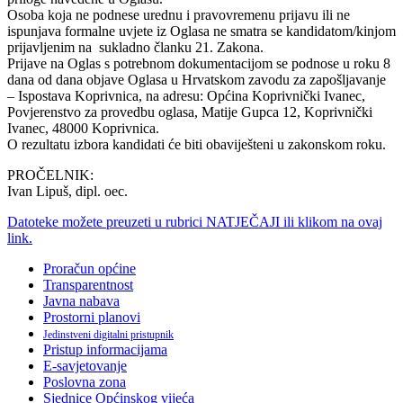
Osoba koja ne podnese urednu i pravovremenu prijavu ili ne
ispunjava formalne uvjete iz Oglasa ne smatra se kandidatom/kinjom
prijavljenim na sukladno članku 21. Zakona.
Prijave na Oglas s potrebnom dokumentacijom se podnose u roku 8
dana od dana objave Oglasa u Hrvatskom zavodu za zapošljavanje
– Ispostava Koprivnica, na adresu: Općina Koprivnički Ivanec,
Povjerenstvo za provedbu oglasa, Matije Gupca 12, Koprivnički
Ivanec, 48000 Koprivnica.
O rezultatu izbora kandidati će biti obaviješteni u zakonskom roku.
PROČELNIK:
Ivan Lipuš, dipl. oec.
Datoteke možete preuzeti u rubrici NATJEČAJI ili klikom na ovaj
link.
Proračun općine
Transparentnost
Javna nabava
Prostorni planovi
Jedinstveni digitalni pristupnik
Pristup informacijama
E-savjetovanje
Poslovna zona
Sjednice Općinskog vijeća