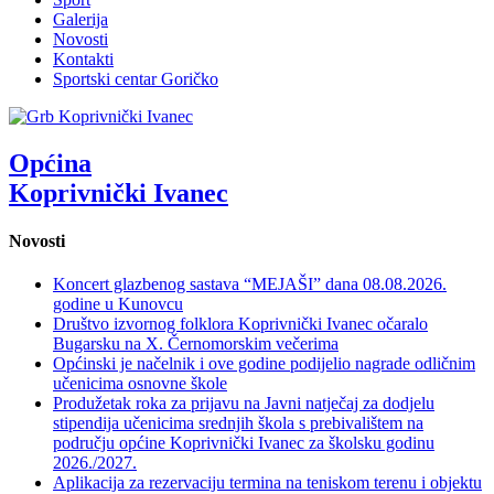
Galerija
Novosti
Kontakti
Sportski centar Goričko
Općina
Koprivnički Ivanec
Novosti
Koncert glazbenog sastava “MEJAŠI” dana 08.08.2026.
godine u Kunovcu
Društvo izvornog folklora Koprivnički Ivanec očaralo
Bugarsku na X. Černomorskim večerima
Općinski je načelnik i ove godine podijelio nagrade odličnim
učenicima osnovne škole
Produžetak roka za prijavu na Javni natječaj za dodjelu
stipendija učenicima srednjih škola s prebivalištem na
području općine Koprivnički Ivanec za školsku godinu
2026./2027.
Aplikacija za rezervaciju termina na teniskom terenu i objektu