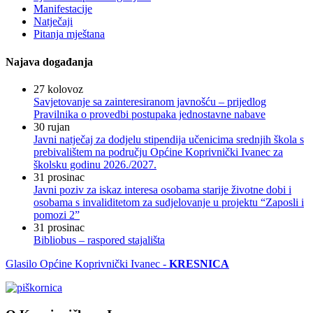
Manifestacije
Natječaji
Pitanja mještana
Najava događanja
27
kolovoz
Savjetovanje sa zainteresiranom javnošću – prijedlog
Pravilnika o provedbi postupaka jednostavne nabave
30
rujan
Javni natječaj za dodjelu stipendija učenicima srednjih škola s
prebivalištem na području Općine Koprivnički Ivanec za
školsku godinu 2026./2027.
31
prosinac
Javni poziv za iskaz interesa osobama starije životne dobi i
osobama s invaliditetom za sudjelovanje u projektu “Zaposli i
pomozi 2”
31
prosinac
Bibliobus – raspored stajališta
Glasilo Općine Koprivnički Ivanec -
KRESNICA