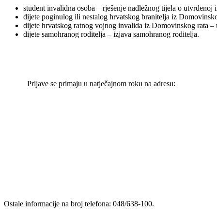
student invalidna osoba – rješenje nadležnog tijela o utvrđenoj i
dijete poginulog ili nestalog hrvatskog branitelja iz Domovinsko
dijete hrvatskog ratnog vojnog invalida iz Domovinskog rata – u
dijete samohranog roditelja – izjava samohranog roditelja.
Prijave se primaju u natječajnom roku na adresu:
Ostale informacije na broj telefona: 048/638-100.