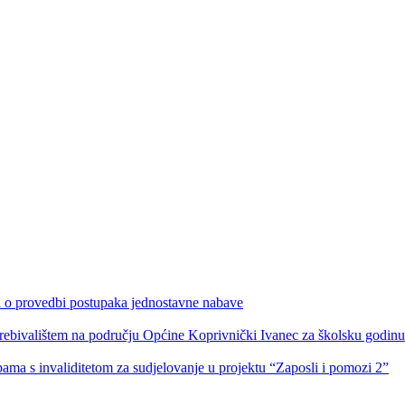
ka o provedbi postupaka jednostavne nabave
s prebivalištem na području Općine Koprivnički Ivanec za školsku godin
obama s invaliditetom za sudjelovanje u projektu “Zaposli i pomozi 2”