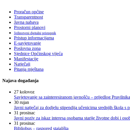
Proračun općine
Transparentnost
Javna nabava
Prostorni planovi
Jedinstveni digitalni pristupnik
Pristup informacijama
E-savjetovanje
Poslovna zona
Sjednice Općinskog vijeća
Manifestacije
Natječaji
Pitanja mještana
Najava događanja
27
kolovoz
Savjetovanje sa zainteresiranom javnošću – prijedlog Pravilni
30
rujan
Javni natječaj za dodjelu stipendija učenicima srednjih škola 
31
prosinac
Javni poziv za iskaz interesa osobama starije životne dobi i os
31
prosinac
Bibliobus – raspored stajališta