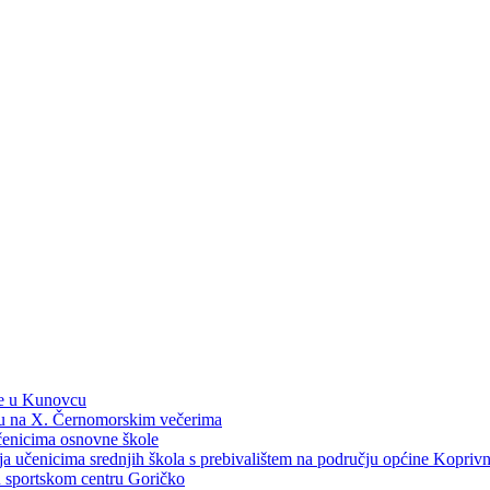
ne u Kunovcu
ku na X. Černomorskim večerima
učenicima osnovne škole
dija učenicima srednjih škola s prebivalištem na području općine Kopri
 u sportskom centru Goričko