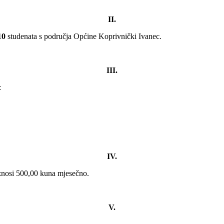
II.
10
studenata s područja Općine Koprivnički Ivanec.
III.
:
IV.
osi 500,00 kuna mjesečno.
V.