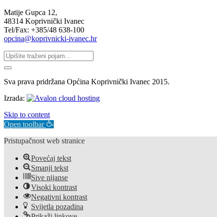
Matije Gupca 12,
48314 Koprivnički Ivanec
Tel/Fax: +385/48 638-100
opcina@koprivnicki-ivanec.hr
Sva prava pridržana Općina Koprivnički Ivanec 2015.
Izrada:
Skip to content
Open toolbar
Pristupačnost web stranice
Povećaj tekst
Smanji tekst
Sive nijanse
Visoki kontrast
Negativni kontrast
Svijetla pozadina
Prikaži linkove