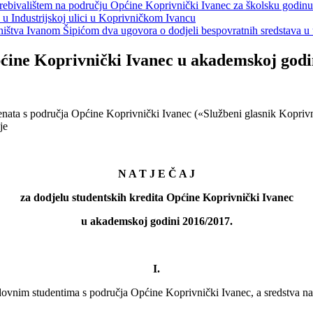
s prebivalištem na području Općine Koprivnički Ivanec za školsku godin
a u Industrijskoj ulici u Koprivničkom Ivancu
jeništva Ivanom Šipićom dva ugovora o dodjeli bespovratnih sredstava
pćine Koprivnički Ivanec u akademskoj godi
denata s područja Općine Koprivnički Ivanec («Službeni glasnik Koprivn
je
N A T J E Č A J
za dodjelu studentskih kredita Općine Koprivnički Ivanec
u akademskoj godini 2016/2017.
I.
im studentima s područja Općine Koprivnički Ivanec, a sredstva na 