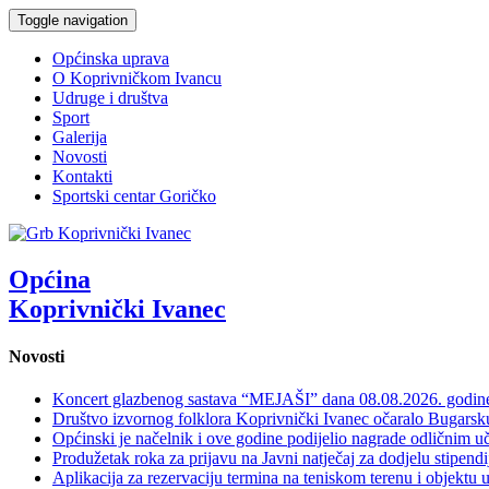
Toggle navigation
Općinska uprava
O Koprivničkom Ivancu
Udruge i društva
Sport
Galerija
Novosti
Kontakti
Sportski centar Goričko
Općina
Koprivnički Ivanec
Novosti
Koncert glazbenog sastava “MEJAŠI” dana 08.08.2026. godi
Društvo izvornog folklora Koprivnički Ivanec očaralo Bugars
Općinski je načelnik i ove godine podijelio nagrade odličnim 
Produžetak roka za prijavu na Javni natječaj za dodjelu stipen
Aplikacija za rezervaciju termina na teniskom terenu i objektu