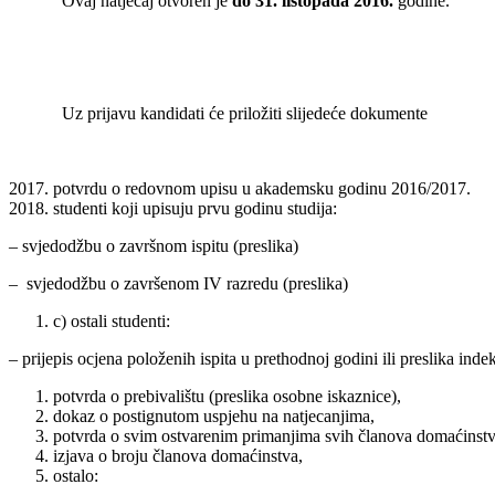
Ovaj natječaj otvoren je
do 31. listopada 2016.
godine.
Uz prijavu kandidati će priložiti slijedeće dokumente
potvrdu o redovnom upisu u akademsku godinu 2016/2017.
studenti koji upisuju prvu godinu studija:
– svjedodžbu o završnom ispitu (preslika)
– svjedodžbu o završenom IV razredu (preslika)
c) ostali studenti:
– prijepis ocjena položenih ispita u prethodnoj godini ili preslika inde
potvrda o prebivalištu (preslika osobne iskaznice),
dokaz o postignutom uspjehu na natjecanjima,
potvrda o svim ostvarenim primanjima svih članova domaćinstv
izjava o broju članova domaćinstva,
ostalo: