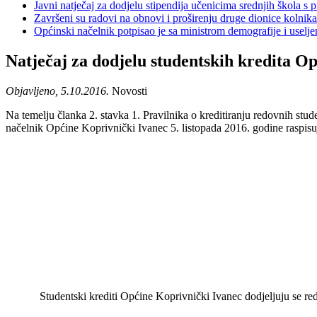
Javni natječaj za dodjelu stipendija učenicima srednjih škola 
Završeni su radovi na obnovi i proširenju druge dionice kolnik
Općinski načelnik potpisao je sa ministrom demografije i usel
Natječaj za dodjelu studentskih kredita O
Objavljeno, 5.10.2016.
Novosti
Na temelju članka 2. stavka 1. Pravilnika o kreditiranju redovnih stu
načelnik Općine Koprivnički Ivanec 5. listopada 2016. godine raspisu
Studentski krediti Općine Koprivnički Ivanec dodjeljuju se redovn