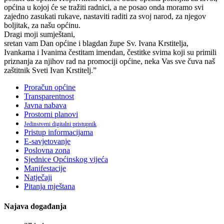
općina u kojoj će se tražiti radnici, a ne posao onda moramo svi
zajedno zasukati rukave, nastaviti raditi za svoj narod, za njegov
boljitak, za našu općinu.
Dragi moji sumještani,
sretan vam Dan općine i blagdan župe Sv. Ivana Krstitelja,
Ivankama i Ivanima čestitam imendan, čestitke svima koji su primili
priznanja za njihov rad na promociji općine, neka Vas sve čuva naš
zaštitnik Sveti Ivan Krstitelj.”
Proračun općine
Transparentnost
Javna nabava
Prostorni planovi
Jedinstveni digitalni pristupnik
Pristup informacijama
E-savjetovanje
Poslovna zona
Sjednice Općinskog vijeća
Manifestacije
Natječaji
Pitanja mještana
Najava događanja