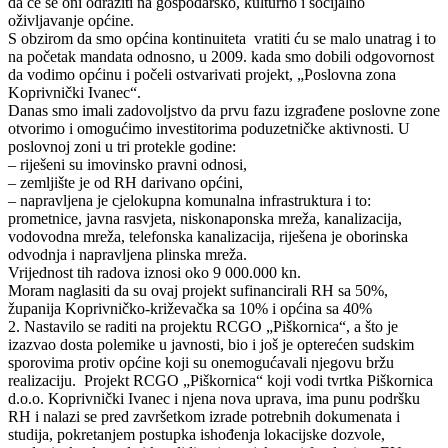
da će se oni odraziti na gospodarsko, kulturno i socijalno
oživljavanje općine.
S obzirom da smo općina kontinuiteta vratiti ću se malo unatrag i to
na početak mandata odnosno, u 2009. kada smo dobili odgovornost
da vodimo općinu i počeli ostvarivati projekt, „Poslovna zona
Koprivnički Ivanec“.
Danas smo imali zadovoljstvo da prvu fazu izgrađene poslovne zone
otvorimo i omogućimo investitorima poduzetničke aktivnosti. U
poslovnoj zoni u tri protekle godine:
– riješeni su imovinsko pravni odnosi,
– zemljište je od RH darivano općini,
– napravljena je cjelokupna komunalna infrastruktura i to:
prometnice, javna rasvjeta, niskonaponska mreža, kanalizacija,
vodovodna mreža, telefonska kanalizacija, riješena je oborinska
odvodnja i napravljena plinska mreža.
Vrijednost tih radova iznosi oko 9 000.000 kn.
Moram naglasiti da su ovaj projekt sufinancirali RH sa 50%,
županija Koprivničko-križevačka sa 10% i općina sa 40%
2. Nastavilo se raditi na projektu RCGO „Piškornica“, a što je
izazvao dosta polemike u javnosti, bio i još je opterećen sudskim
sporovima protiv općine koji su onemogućavali njegovu bržu
realizaciju. Projekt RCGO „Piškornica“ koji vodi tvrtka Piškornica
d.o.o. Koprivnički Ivanec i njena nova uprava, ima punu podršku
RH i nalazi se pred završetkom izrade potrebnih dokumenata i
studija, pokretanjem postupka ishođenja lokacijske dozvole,