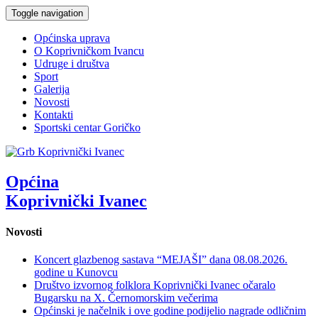
Toggle navigation
Općinska uprava
O Koprivničkom Ivancu
Udruge i društva
Sport
Galerija
Novosti
Kontakti
Sportski centar Goričko
Općina
Koprivnički Ivanec
Novosti
Koncert glazbenog sastava “MEJAŠI” dana 08.08.2026.
godine u Kunovcu
Društvo izvornog folklora Koprivnički Ivanec očaralo
Bugarsku na X. Černomorskim večerima
Općinski je načelnik i ove godine podijelio nagrade odličnim