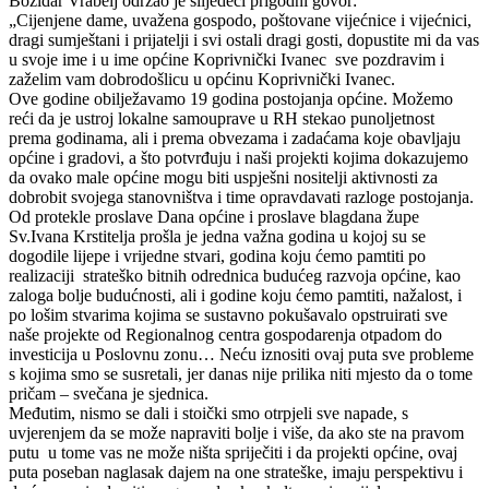
Božidar Vrabelj održao je slijedeći prigodni govor:
„Cijenjene dame, uvažena gospodo, poštovane vijećnice i vijećnici,
dragi sumještani i prijatelji i svi ostali dragi gosti, dopustite mi da vas
u svoje ime i u ime općine Koprivnički Ivanec sve pozdravim i
zaželim vam dobrodošlicu u općinu Koprivnički Ivanec.
Ove godine obilježavamo 19 godina postojanja općine. Možemo
reći da je ustroj lokalne samouprave u RH stekao punoljetnost
prema godinama, ali i prema obvezama i zadaćama koje obavljaju
općine i gradovi, a što potvrđuju i naši projekti kojima dokazujemo
da ovako male općine mogu biti uspješni nositelji aktivnosti za
dobrobit svojega stanovništva i time opravdavati razloge postojanja.
Od protekle proslave Dana općine i proslave blagdana župe
Sv.Ivana Krstitelja prošla je jedna važna godina u kojoj su se
dogodile lijepe i vrijedne stvari, godina koju ćemo pamtiti po
realizaciji strateško bitnih odrednica budućeg razvoja općine, kao
zaloga bolje budućnosti, ali i godine koju ćemo pamtiti, nažalost, i
po lošim stvarima kojima se sustavno pokušavalo opstruirati sve
naše projekte od Regionalnog centra gospodarenja otpadom do
investicija u Poslovnu zonu… Neću iznositi ovaj puta sve probleme
s kojima smo se susretali, jer danas nije prilika niti mjesto da o tome
pričam – svečana je sjednica.
Međutim, nismo se dali i stoički smo otrpjeli sve napade, s
uvjerenjem da se može napraviti bolje i više, da ako ste na pravom
putu u tome vas ne može ništa spriječiti i da projekti općine, ovaj
puta poseban naglasak dajem na one strateške, imaju perspektivu i