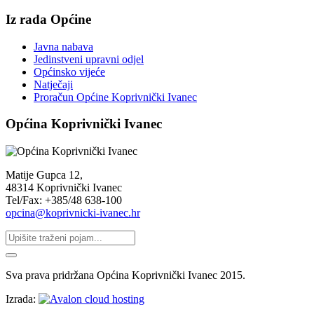
Iz rada Općine
Javna nabava
Jedinstveni upravni odjel
Općinsko vijeće
Natječaji
Proračun Općine Koprivnički Ivanec
Općina Koprivnički Ivanec
Matije Gupca 12,
48314 Koprivnički Ivanec
Tel/Fax: +385/48 638-100
opcina@koprivnicki-ivanec.hr
Sva prava pridržana Općina Koprivnički Ivanec 2015.
Izrada: