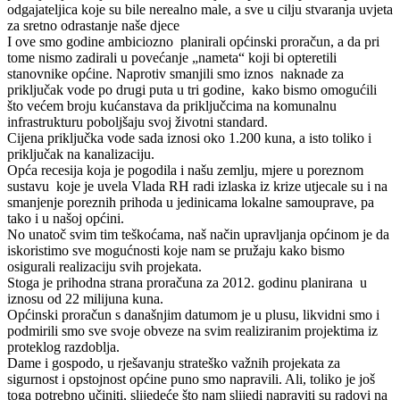
odgajateljica koje su bile nerealno male, a sve u cilju stvaranja uvjeta
za sretno odrastanje naše djece
I ove smo godine ambiciozno planirali općinski proračun, a da pri
tome nismo zadirali u povećanje „nameta“ koji bi opteretili
stanovnike općine. Naprotiv smanjili smo iznos naknade za
priključak vode po drugi puta u tri godine, kako bismo omogućili
što većem broju kućanstava da priključcima na komunalnu
infrastrukturu poboljšaju svoj životni standard.
Cijena priključka vode sada iznosi oko 1.200 kuna, a isto toliko i
priključak na kanalizaciju.
Opća recesija koja je pogodila i našu zemlju, mjere u poreznom
sustavu koje je uvela Vlada RH radi izlaska iz krize utjecale su i na
smanjenje poreznih prihoda u jedinicama lokalne samouprave, pa
tako i u našoj općini.
No unatoč svim tim teškoćama, naš način upravljanja općinom je da
iskoristimo sve mogućnosti koje nam se pružaju kako bismo
osigurali realizaciju svih projekata.
Stoga je prihodna strana proračuna za 2012. godinu planirana u
iznosu od 22 milijuna kuna.
Općinski proračun s današnjim datumom je u plusu, likvidni smo i
podmirili smo sve svoje obveze na svim realiziranim projektima iz
proteklog razdoblja.
Dame i gospodo, u rješavanju strateško važnih projekata za
sigurnost i opstojnost općine puno smo napravili. Ali, toliko je još
toga potrebno učiniti, slijedeće što nam slijedi napraviti su radovi na