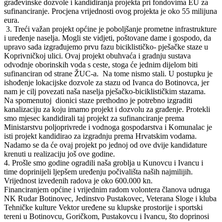
građevinske dozvole i kandidiranja projekta pri fondovima EU za
sufinanciranje. Procjena vrijednosti ovog projekta je oko 55 milijuna
eura.
3. Treći važan projekt općine je poboljšanje prometne infrastrukture
i uređenje naselja. Mogli ste vidjeti, poštovane dame i gospodo, da
upravo sada izgrađujemo prvu fazu biciklističko- pješačke staze u
Koprivničkoj ulici. Ovaj projekt obuhvaća i gradnju sustava
odvodnje oborinskih voda s ceste, stoga će jednim dijelom biti
sufinanciran od strane ŽUC-a. Na tome nismo stali. U postupku je
ishođenje lokacijske dozvole za stazu od Ivanca do Botinovca, jer
nam je cilj povezati naša naselja pješačko-biciklističkim stazama.
Na spomenutoj dionici staze prethodno je potrebno izgraditi
kanalizaciju za koju imamo projekt i dozvolu za građenje. Protekli
smo mjesec kandidirali taj projekt za sufinanciranje prema
Ministarstvu poljoprivrede i vodnoga gospodarstva i Komunalac je
isti projekt kandidirao za izgradnju prema Hrvatskim vodama.
Nadamo se da će ovaj projekt po jednoj od ove dvije kandidature
krenuti u realizaciju još ove godine.
4. Prošle smo godine ogradili naša groblja u Kunovcu i Ivancu i
time doprinijeli ljepšem uređenju počivališta naših najmilijih.
Vrijednost izvedenih radova je oko 600.000 kn.
Financiranjem općine i vrijednim radom volontera članova udruga
NK Rudar Botinovec, Jedinstvo Pustakovec, Veterana Sloge i kluba
Tehničke kulture Vektor uređene su klupske prostorije i sportski
tereni u Botinovcu, Goričkom, Pustakovcu i Ivancu, što doprinosi