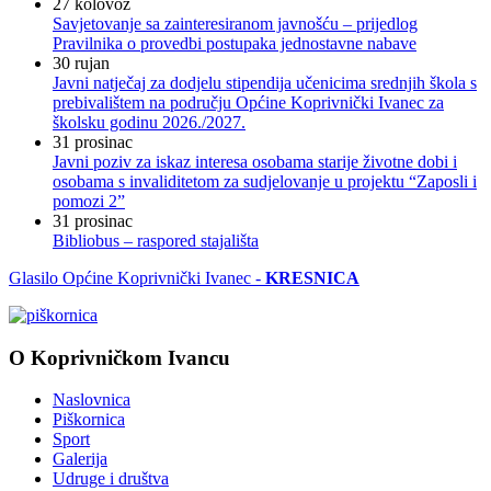
27
kolovoz
Savjetovanje sa zainteresiranom javnošću – prijedlog
Pravilnika o provedbi postupaka jednostavne nabave
30
rujan
Javni natječaj za dodjelu stipendija učenicima srednjih škola s
prebivalištem na području Općine Koprivnički Ivanec za
školsku godinu 2026./2027.
31
prosinac
Javni poziv za iskaz interesa osobama starije životne dobi i
osobama s invaliditetom za sudjelovanje u projektu “Zaposli i
pomozi 2”
31
prosinac
Bibliobus – raspored stajališta
Glasilo Općine Koprivnički Ivanec -
KRESNICA
O Koprivničkom Ivancu
Naslovnica
Piškornica
Sport
Galerija
Udruge i društva