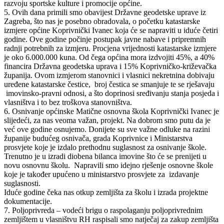
razvoju sportske kulture i promocije općine.
5. Ovih dana primili smo obavijest Državne geodetske uprave iz
Zagreba, što nas je posebno obradovala, o početku katastarske
izmjere općine Koprivnički Ivanec koja će se napraviti u iduće četiri
godine. Ove godine počinje postupak javne nabave i pripremnih
radnji potrebnih za izmjeru. Procjena vrijednosti katastarske izmjere
je oko 6.000.000 kuna. Od čega općina mora izdvojiti 45%, a 40%
financira Državna geodetska uprava i 15% Koprivničko-križevačka
županija. Ovom izmjerom stanovnici i vlasnici nekretnina dobivaju
uređene katastarske čestice, broj čestica se smanjuje te se rješavaju
imovinsko-pravni odnosi, a što doprinosi sređivanju stanja posjeda i
vlasništva i to bez troškova stanovništva.
6. Osnivanje općinske Matične osnovna škola Koprivnički Ivanec je
slijedeći, za nas veoma važan, projekt. Na dobrom smo putu da je
već ove godine osnujemo. Donijete su sve važne odluke na razini
županije budućeg osnivača, grada Koprivnice i Ministarstva
prosvjete koje je izdalo prethodnu suglasnost za osnivanje škole.
Trenutno je u izradi diobena bilanca imovine što će se prenijeti u
novu osnovnu školu. Napravili smo idejno rješenje osnovne škole
koje je također upućeno u ministarstvo prosvjete za izdavanje
suglasnosti.
Iduće godine čeka nas otkup zemljišta za školu i izrada projektne
dokumentacije.
7. Poljoprivreda – vodeći brigu o raspolaganju poljoprivrednim
zemljištem u vlasništvu RH raspisali smo natječaj za zakup zemljišta