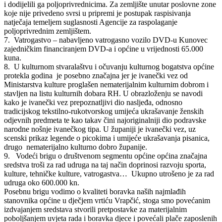
i dodijelili ga poljoprivrednicima. Za zemljište unutar poslovne zone
koje nije privedeno svrsi u pripremi je postupak raspisivanja
natječaja temeljem suglasnosti Agencije za raspolaganje
poljoprivrednim zemljištem.
7. Vatrogastvo – nabavljeno vatrogasno vozilo DVD-u Kunovec
zajedničkim financiranjem DVD-a i općine u vrijednosti 65.000
kuna.
8. U kulturnom stvaralaštvu i očuvanju kulturnog bogatstva općine
protekla godina je posebno značajna jer je ivanečki vez od
Ministarstva kulture proglašen nematerijalnim kulturnim dobrom i
stavljen na listu kulturnih dobara RH. U obrazloženju se navodi
kako je ivanečki vez prepoznatljivi dio nasljeđa, odnosno
tradicijskog tekstilno-rukotvorskog umijeća ukrašavanje ženskih
odjevnih predmeta te kao takav čini najoriginalniji dio podravske
narodne nošnje ivanečkog tipa. U županiji je ivanečki vez, uz
scenski prikaz legende o picokima i umijeće ukrašavanja pisanica,
drugo nematerijalno kulturno dobro županije.
9. Vodeći brigu o društvenom segmentu općine općina značajna
sredstva troši za rad udruga na taj način doprinosi razvoju sporta,
kulture, tehničke kulture, vatrogastva… Ukupno utrošeno je za rad
udruga oko 600.000 kn.
Posebnu brigu vodimo o kvaliteti boravka naših najmlađih
stanovnika općine u dječjem vrtiću Vrapčić, stoga smo povećanim
izdvajanjem sredstava stvorili pretpostavke za materijalnim
poboljšanjem uvjeta rada i boravka djece i povećali plače zaposlenih