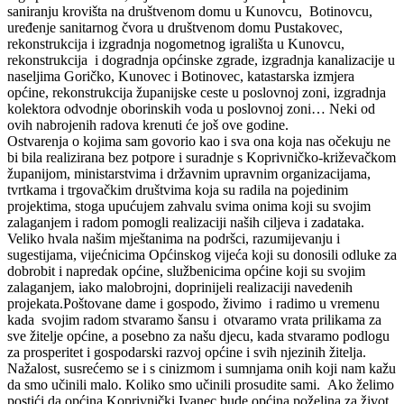
saniranju krovišta na društvenom domu u Kunovcu, Botinovcu,
uređenje sanitarnog čvora u društvenom domu Pustakovec,
rekonstrukcija i izgradnja nogometnog igrališta u Kunovcu,
rekonstrukcija i dogradnja općinske zgrade, izgradnja kanalizacije u
naseljima Goričko, Kunovec i Botinovec, katastarska izmjera
općine, rekonstrukcija županijske ceste u poslovnoj zoni, izgradnja
kolektora odvodnje oborinskih voda u poslovnoj zoni… Neki od
ovih nabrojenih radova krenuti će još ove godine.
Ostvarenja o kojima sam govorio kao i sva ona koja nas očekuju ne
bi bila realizirana bez potpore i suradnje s Koprivničko-križevačkom
županijom, ministarstvima i državnim upravnim organizacijama,
tvrtkama i trgovačkim društvima koja su radila na pojedinim
projektima, stoga upućujem zahvalu svima onima koji su svojim
zalaganjem i radom pomogli realizaciji naših ciljeva i zadataka.
Veliko hvala našim mještanima na podršci, razumijevanju i
sugestijama, vijećnicima Općinskog vijeća koji su donosili odluke za
dobrobit i napredak općine, službenicima općine koji su svojim
zalaganjem, iako malobrojni, doprinijeli realizaciji navedenih
projekata.Poštovane dame i gospodo, živimo i radimo u vremenu
kada svojim radom stvaramo šansu i otvaramo vrata prilikama za
sve žitelje općine, a posebno za našu djecu, kada stvaramo podlogu
za prosperitet i gospodarski razvoj općine i svih njezinih žitelja.
Nažalost, susrećemo se i s cinizmom i sumnjama onih koji nam kažu
da smo učinili malo. Koliko smo učinili prosudite sami. Ako želimo
postići da općina Koprivnički Ivanec bude općina poželjna za život,