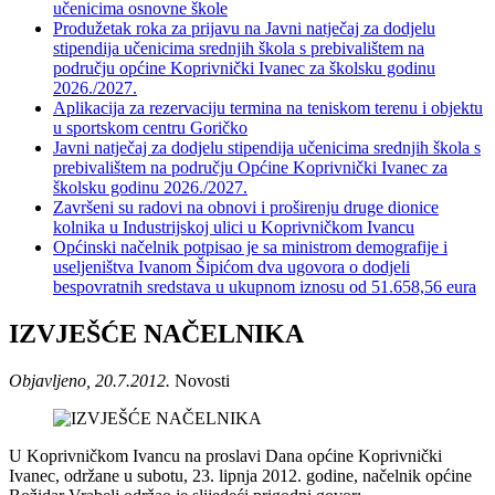
učenicima osnovne škole
Produžetak roka za prijavu na Javni natječaj za dodjelu
stipendija učenicima srednjih škola s prebivalištem na
području općine Koprivnički Ivanec za školsku godinu
2026./2027.
Aplikacija za rezervaciju termina na teniskom terenu i objektu
u sportskom centru Goričko
Javni natječaj za dodjelu stipendija učenicima srednjih škola s
prebivalištem na području Općine Koprivnički Ivanec za
školsku godinu 2026./2027.
Završeni su radovi na obnovi i proširenju druge dionice
kolnika u Industrijskoj ulici u Koprivničkom Ivancu
Općinski načelnik potpisao je sa ministrom demografije i
useljeništva Ivanom Šipićom dva ugovora o dodjeli
bespovratnih sredstava u ukupnom iznosu od 51.658,56 eura
IZVJEŠĆE NAČELNIKA
Objavljeno, 20.7.2012.
Novosti
U Koprivničkom Ivancu na proslavi Dana općine Koprivnički
Ivanec, održane u subotu, 23. lipnja 2012. godine, načelnik općine