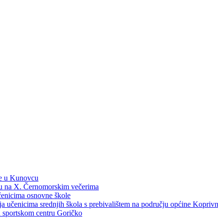
ne u Kunovcu
ku na X. Černomorskim večerima
učenicima osnovne škole
dija učenicima srednjih škola s prebivalištem na području općine Kopri
 u sportskom centru Goričko