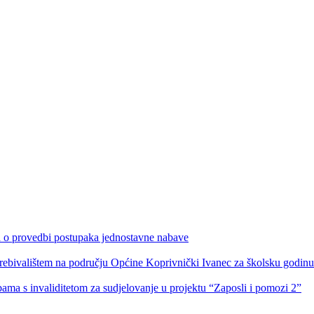
ka o provedbi postupaka jednostavne nabave
s prebivalištem na području Općine Koprivnički Ivanec za školsku godin
obama s invaliditetom za sudjelovanje u projektu “Zaposli i pomozi 2”