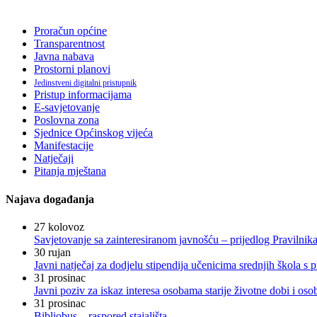
Proračun općine
Transparentnost
Javna nabava
Prostorni planovi
Jedinstveni digitalni pristupnik
Pristup informacijama
E-savjetovanje
Poslovna zona
Sjednice Općinskog vijeća
Manifestacije
Natječaji
Pitanja mještana
Najava događanja
27
kolovoz
Savjetovanje sa zainteresiranom javnošću – prijedlog Pravilni
30
rujan
Javni natječaj za dodjelu stipendija učenicima srednjih škola 
31
prosinac
Javni poziv za iskaz interesa osobama starije životne dobi i os
31
prosinac
Bibliobus – raspored stajališta