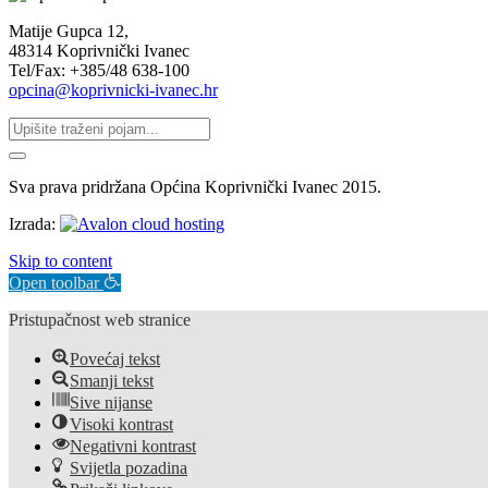
Matije Gupca 12,
48314 Koprivnički Ivanec
Tel/Fax: +385/48 638-100
opcina@koprivnicki-ivanec.hr
Sva prava pridržana Općina Koprivnički Ivanec 2015.
Izrada:
Skip to content
Open toolbar
Pristupačnost web stranice
Povećaj tekst
Smanji tekst
Sive nijanse
Visoki kontrast
Negativni kontrast
Svijetla pozadina