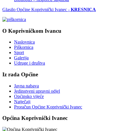
Glasilo Općine Koprivnički Ivanec -
KRESNICA
O Koprivničkom Ivancu
Naslovnica
Piškornica
Sport
Galerija
Udruge i društva
Iz rada Općine
Javna nabava
Jedinstveni upravni odjel
Općinsko vijeće
Natječaji
Proračun Općine Koprivnički Ivanec
Općina Koprivnički Ivanec