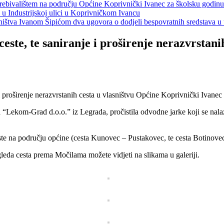
s prebivalištem na području Općine Koprivnički Ivanec za školsku godin
a u Industrijskoj ulici u Koprivničkom Ivancu
jeništva Ivanom Šipićom dva ugovora o dodjeli bespovratnih sredstava
este, te saniranje i proširenje nerazvrstani
ekom-Grad d.o.o.” iz Legrada, pročistila odvodne jarke koji se nalaze u
este na području općine (cesta Kunovec – Pustakovec, te cesta Botinove
eda cesta prema Močilama možete vidjeti na slikama u galeriji.