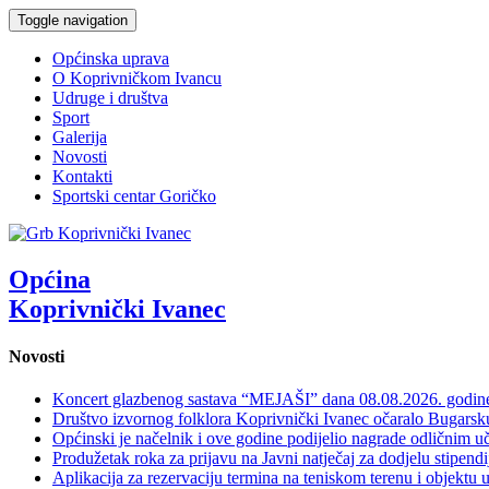
Toggle navigation
Općinska uprava
O Koprivničkom Ivancu
Udruge i društva
Sport
Galerija
Novosti
Kontakti
Sportski centar Goričko
Općina
Koprivnički Ivanec
Novosti
Koncert glazbenog sastava “MEJAŠI” dana 08.08.2026. godi
Društvo izvornog folklora Koprivnički Ivanec očaralo Bugars
Općinski je načelnik i ove godine podijelio nagrade odličnim 
Produžetak roka za prijavu na Javni natječaj za dodjelu stipen
Aplikacija za rezervaciju termina na teniskom terenu i objektu