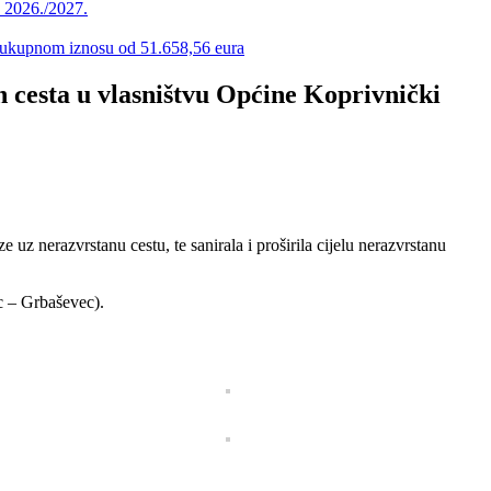
u 2026./2027.
 u ukupnom iznosu od 51.658,56 eura
h cesta u vlasništvu Općine Koprivnički
z nerazvrstanu cestu, te sanirala i proširila cijelu nerazvrstanu
c – Grbaševec).