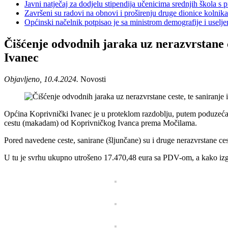
Javni natječaj za dodjelu stipendija učenicima srednjih škola 
Završeni su radovi na obnovi i proširenju druge dionice kolnik
Općinski načelnik potpisao je sa ministrom demografije i usel
Čišćenje odvodnih jaraka uz nerazvrstane c
Ivanec
Objavljeno, 10.4.2024.
Novosti
Općina Koprivnički Ivanec je u proteklom razdoblju, putem poduzeća “L
cestu (makadam) od Koprivničkog Ivanca prema Močilama.
Pored navedene ceste, sanirane (šljunčane) su i druge nerazvrstane c
U tu je svrhu ukupno utrošeno 17.470,48 eura sa PDV-om, a kako izgl