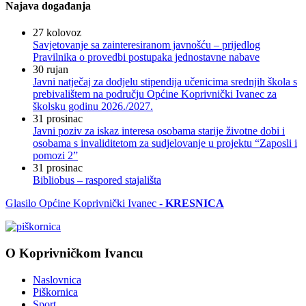
Najava događanja
27
kolovoz
Savjetovanje sa zainteresiranom javnošću – prijedlog
Pravilnika o provedbi postupaka jednostavne nabave
30
rujan
Javni natječaj za dodjelu stipendija učenicima srednjih škola s
prebivalištem na području Općine Koprivnički Ivanec za
školsku godinu 2026./2027.
31
prosinac
Javni poziv za iskaz interesa osobama starije životne dobi i
osobama s invaliditetom za sudjelovanje u projektu “Zaposli i
pomozi 2”
31
prosinac
Bibliobus – raspored stajališta
Glasilo Općine Koprivnički Ivanec -
KRESNICA
O Koprivničkom Ivancu
Naslovnica
Piškornica
Sport