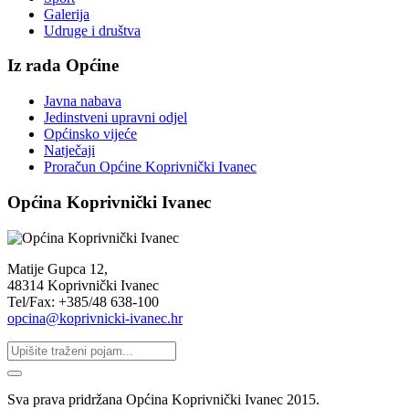
Galerija
Udruge i društva
Iz rada Općine
Javna nabava
Jedinstveni upravni odjel
Općinsko vijeće
Natječaji
Proračun Općine Koprivnički Ivanec
Općina Koprivnički Ivanec
Matije Gupca 12,
48314 Koprivnički Ivanec
Tel/Fax: +385/48 638-100
opcina@koprivnicki-ivanec.hr
Sva prava pridržana Općina Koprivnički Ivanec 2015.