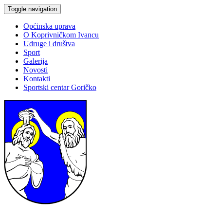
Toggle navigation
Općinska uprava
O Koprivničkom Ivancu
Udruge i društva
Sport
Galerija
Novosti
Kontakti
Sportski centar Goričko