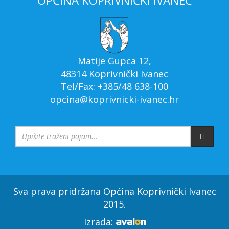
OPĆINA KOPRIVNIČKI IVANEC
Matije Gupca 12,
48314 Koprivnički Ivanec
Tel/Fax: +385/48 638-100
opcina@koprivnicki-ivanec.hr
Sva prava pridržana Općina Koprivnički Ivanec
2015.
Izrada: