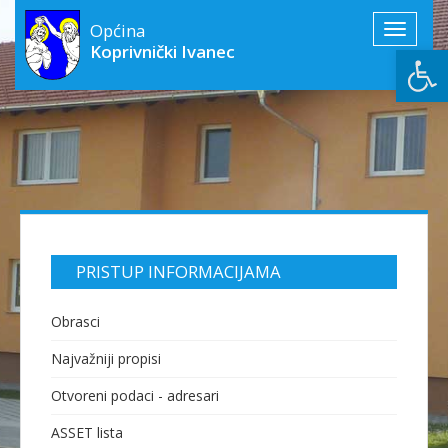
Općina
Toggle
Open
Koprivnički Ivanec
navigati
PRISTUP INFORMACIJAMA
Obrasci
Najvažniji propisi
Otvoreni podaci - adresari
ASSET lista