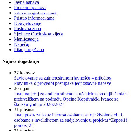
Javna nabava
Prostorni planovi
Jedinstveni digitalni pristupnik
Pristup informacijama
E-savjetovanje
Poslovna zona
Sjednice Općinskog vijeća
Manifestacije
Natječaji
Pitanja mještana
Najava događanja
27
kolovoz
Savjetovanje sa zainteresiranom javnošću – prijedlog
Pravilnika o provedbi postupaka jednostavne nabave
30
rujan
Javni natječaj za dodjelu stipendija učenicima srednjih škola s
prebivalištem na području Općine Koprivnički Ivanec za
školsku godinu 2026./2027.
31
prosinac
Javni poziv za iskaz interesa osobama starije životne dobi i
osobama s invaliditetom za sudjelovanje u projektu “Zaposli i
pomozi 2”
31
prosinac