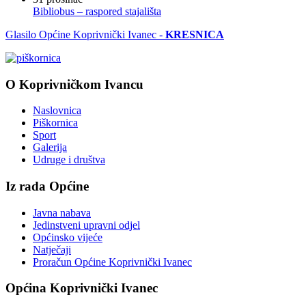
Bibliobus – raspored stajališta
Glasilo Općine Koprivnički Ivanec -
KRESNICA
O Koprivničkom Ivancu
Naslovnica
Piškornica
Sport
Galerija
Udruge i društva
Iz rada Općine
Javna nabava
Jedinstveni upravni odjel
Općinsko vijeće
Natječaji
Proračun Općine Koprivnički Ivanec
Općina Koprivnički Ivanec