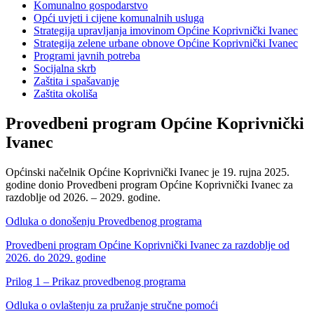
Komunalno gospodarstvo
Opći uvjeti i cijene komunalnih usluga
Strategija upravljanja imovinom Općine Koprivnički Ivanec
Strategija zelene urbane obnove Općine Koprivnički Ivanec
Programi javnih potreba
Socijalna skrb
Zaštita i spašavanje
Zaštita okoliša
Provedbeni program Općine Koprivnički
Ivanec
Općinski načelnik Općine Koprivnički Ivanec je 19. rujna 2025.
godine donio Provedbeni program Općine Koprivnički Ivanec za
razdoblje od 2026. – 2029. godine.
Odluka o donošenju Provedbenog programa
Provedbeni program Općine Koprivnički Ivanec za razdoblje od
2026. do 2029. godine
Prilog 1 – Prikaz provedbenog programa
Odluka o ovlaštenju za pružanje stručne pomoći