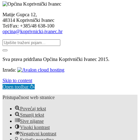
Matije Gupca 12,
48314 Koprivnički Ivanec
Tel/Fax: +385/48 638-100
opcina@koprivnicki-ivanec.hr
Sva prava pridržana Općina Koprivnički Ivanec 2015.
Izrada:
Skip to content
Open toolbar
Pristupačnost web stranice
Povećaj tekst
Smanji tekst
Sive nijanse
Visoki kontrast
Negativni kontrast
Svijetla pozadina