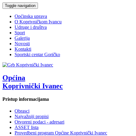
Toggle navigation
Općinska uprava
O Koprivničkom Ivancu
Udruge i društva
Sport
Galerija
Novosti
Kontakti
Sportski centar Goričko
Općina
Koprivnički Ivanec
Pristup informacijama
Obrasci
Najvažniji propisi
Otvoreni podaci - adresari
ASSET lista
Provedbeni program Općine Koprivnički Ivanec