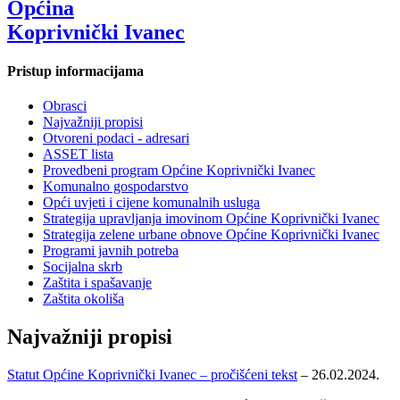
Općina
Koprivnički Ivanec
Pristup informacijama
Obrasci
Najvažniji propisi
Otvoreni podaci - adresari
ASSET lista
Provedbeni program Općine Koprivnički Ivanec
Komunalno gospodarstvo
Opći uvjeti i cijene komunalnih usluga
Strategija upravljanja imovinom Općine Koprivnički Ivanec
Strategija zelene urbane obnove Općine Koprivnički Ivanec
Programi javnih potreba
Socijalna skrb
Zaštita i spašavanje
Zaštita okoliša
Najvažniji propisi
Statut Općine Koprivnički Ivanec – pročišćeni tekst
– 26.02.2024.