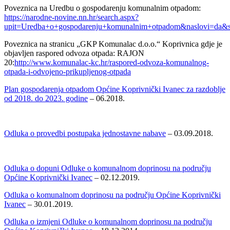
Poveznica na Uredbu o gospodarenju komunalnim otpadom:
https://narodne-novine.nn.hr/search.aspx?
upit=Uredba+o+gospodarenju+komunalnim+otpadom&naslovi=da&so
Poveznica na stranicu „GKP Komunalac d.o.o.“ Koprivnica gdje je
objavljen raspored odvoza otpada: RAJON
20:
http://www.komunalac-kc.hr/raspored-odvoza-komunalnog-
otpada-i-odvojeno-prikupljenog-otpada
Plan gospodarenja otpadom Općine Koprivnički Ivanec za razdoblje
od 2018. do 2023. godine
– 06.2018.
Odluka o provedbi postupaka jednostavne nabave
– 03.09.2018.
Odluka o dopuni Odluke o komunalnom doprinosu na području
Općine Koprivnički Ivanec
– 02.12.2019.
Odluka o komunalnom doprinosu na području Općine Koprivnički
Ivanec
– 30.01.2019.
Odluka o izmjeni Odluke o komunalnom doprinosu na području