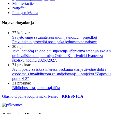
Manifestacije
Natječaji
Pitanja mještana
Najava događanja
27
kolovoz
Savjetovanje sa zainteresiranom javnošću – prijedlog
Pravilnika o provedbi postupaka jednostavne nabave
30
rujan
Javni natječaj za dodjelu stipendija učenicima srednjih škola s
prebivalištem na području Općine Koprivnički Ivanec za
školsku godinu 2026./2027.
31
prosinac
Javni poziv za iskaz interesa osobama starije životne dobi i
osobama s invaliditetom za sudjelovanje u projektu “Zaposli i
pomozi 2”
31
prosinac
Bibliobus – raspored stajališta
Glasilo Općine Koprivnički Ivanec -
KRESNICA