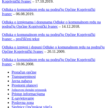
Koprivnički Ivanec
– 17.10.2019.
Odluka o komunalnom redu na području Općine Koprivnički
Ivanec
– 06.08.2019.
Odluka o izmjenama i dopunama Odluke o komunalnom redu na
području Općine Koprivnički Ivanec
– 14.12.2018.
Odluka o komunalnom redu na području Općine Koprivnički
Ivanec – pročišćeni tekst
Odluka o izmjeni i dopuni Odluke o komunalnom redu na području
Općine Koprivnički Ivanec
– 20.11.2009.
Odluka o komunalnom redu na području Općine Koprivnički
Ivanec
– 10.06.2008.
Proračun općine
Transparentnost
Javna nabava
Prostorni planovi
Jedinstveni digitalni pristupnik
Pristup informacijama
E-savjetovanje
Poslovna zona
Sjednice Općinskog vijeća