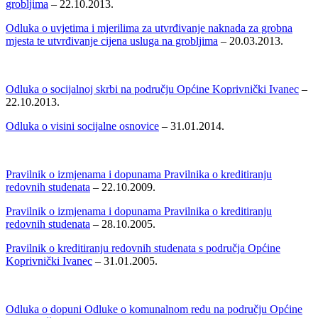
grobljima
– 22.10.2013.
Odluka o uvjetima i mjerilima za utvrđivanje naknada za grobna
mjesta te utvrđivanje cijena usluga na grobljima
– 20.03.2013.
Odluka o socijalnoj skrbi na području Općine Koprivnički Ivanec
–
22.10.2013.
Odluka o visini socijalne osnovice
– 31.01.2014.
Pravilnik o izmjenama i dopunama Pravilnika o kreditiranju
redovnih studenata
– 22.10.2009.
Pravilnik o izmjenama i dopunama Pravilnika o kreditiranju
redovnih studenata
– 28.10.2005.
Pravilnik o kreditiranju redovnih studenata s područja Općine
Koprivnički Ivanec
– 31.01.2005.
Odluka o dopuni Odluke o komunalnom redu na području Općine