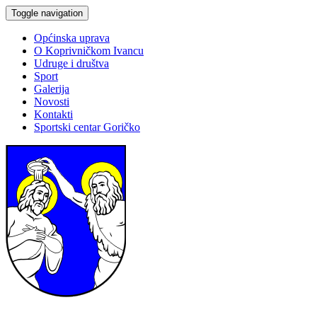
Toggle navigation
Općinska uprava
O Koprivničkom Ivancu
Udruge i društva
Sport
Galerija
Novosti
Kontakti
Sportski centar Goričko