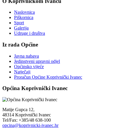
O Koprivničkom Ivancu
Naslovnica
Piškornica
Sport
Galerija
Udruge i društva
Iz rada Općine
Javna nabava
Jedinstveni upravni odjel
Općinsko vijeće
Natječaji
Proračun Općine Koprivnički Ivanec
Općina Koprivnički Ivanec
Matije Gupca 12,
48314 Koprivnički Ivanec
Tel/Fax: +385/48 638-100
opcina@koprivnicki-ivanec.hr