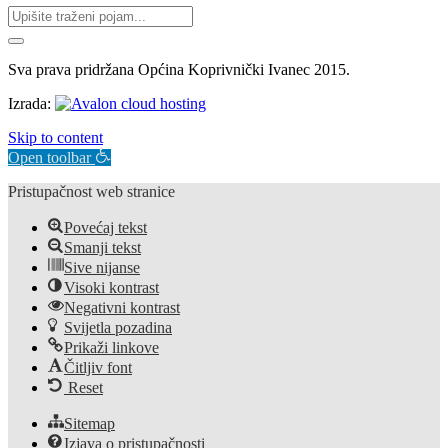
Sva prava pridržana Općina Koprivnički Ivanec 2015.
Izrada:
Skip to content
Open toolbar
Pristupačnost web stranice
Povećaj tekst
Smanji tekst
Sive nijanse
Visoki kontrast
Negativni kontrast
Svijetla pozadina
Prikaži linkove
Čitljiv font
Reset
Sitemap
Izjava o pristupačnosti