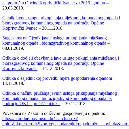
na području Općine Koprivnički Ivanec za 2019. godinu
–
29.03.2019.
Cjenik javne usluge prikupljanja miješanog komunalnog otpada i
biorazgradivog komunalnog otpada na području Općine
Koprivnički Ivanec
– 30.11.2018.
Suglasnost na Cjenik javne usluge prikupljanja miješanog
komunalnog otpada i biorazgradivog komunalnog otpada
–
08.01.2019.
Odluka o dodjeli obavljanja jave usluge prikupljanja miješanog i
biorazgradivog komunalnog otpada na području Općine
Koprivnički Ivanec
– 14.12.2018.
Odluka o zajedničkoj provedbi mjera gospodarenja otpadom
–
14.12.2018.
Odluka o načinu pružanja javnih usluga prikupljanja miješanog
komunalnog otpada i biorazgradivog komunalnog otpada na
području OKI – pročišćeni tekst
– 30.11.2018.
Poveznica na Zakon o održivom gospodarenju otpadom:
https://narodne-novine.nn.hr/search.aspx?
upit=Zakon+o+održivom+gospodarenju+otpadom&naslovi=da&sorti