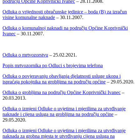
području Općine Koprivnički Ivanec
– 28.11.2008.
Odluka o vrijednosti obračunske jedinice – boda (B) za izračun
visine komunalne naknade
– 30.11.2007.
Odluka o komunalnoj naknadi na području Općine Koprivnički
Ivanec
– 30.11.2007.
Odluka o mrtvozorstvu
– 25.02.2021.
Popis mrtvozornika po Odluci s brojevima telefona
Odluka o povjeravanju obavljanja djelatnosti usluge ukopa i
ispraćaja pokojnika na grobljima na području općine
– 29.05.2020.
Odluka o grobljima na području Općine Koprivnički Ivanec
–
20.03.2013.
Odluka o izmjeni Odluke o uvjetima i mjerilima za utvrđivanje
naknade i cijena usluga na grobljima na području općine
–
29.05.2020.
Odluka o izmjeni Odluke o uvjetima i mjerilima za utvrđivanje
naknada za grobna mjesta te utvrđivanju cijena usluga na