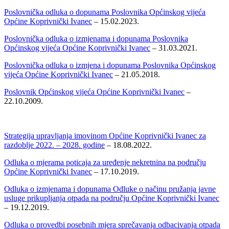
Poslovnička odluka o dopunama Poslovnika Općinskog vijeća
Općine Koprivnički Ivanec
– 15.02.2023.
Poslovnička odluka o izmjenama i dopunama Poslovnika
Općinskog vijeća Općine Koprivnički Ivanec
– 31.03.2021.
Poslovnička odluka o izmjena i dopunama Poslovnika Općinskog
vijeća Općine Koprivnički Ivanec
– 21.05.2018.
Poslovnik Općinskog vijeća Općine Koprivnički Ivanec
–
22.10.2009.
Strategija upravljanja imovinom Općine Koprivnički Ivanec za
razdoblje 2022. – 2028. godine
– 18.08.2022.
Odluka o mjerama poticaja za uređenje nekretnina na području
Općine Koprivnički Ivanec
– 17.10.2019.
Odluka o izmjenama i dopunama Odluke o načinu pružanja javne
usluge prikupljanja otpada na području Općine Koprivnički Ivanec
– 19.12.2019.
Odluka o provedbi posebnih mjera sprečavanja odbacivanja otpada