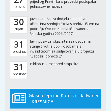
prijedlog Pravilnika o provedbi postupaka
jednostavne nabave
kolovoz
30
Javni natječaj za dodjelu stipendija
učenicima srednjih škola s prebivalištem na
području Općine Koprivnički Ivanec za
rujan
školsku godinu 2026./2027.
31
Javni poziv za iskaz interesa osobama
starije životne dobi i osobama s
invaliditetom za sudjelovanje u projektu
prosinac
“Zaposli i pomozi 2”
31
Bibliobus – raspored stajališta
prosinac
Glasilo Općine Koprivnički Ivanec
-
KRESNICA