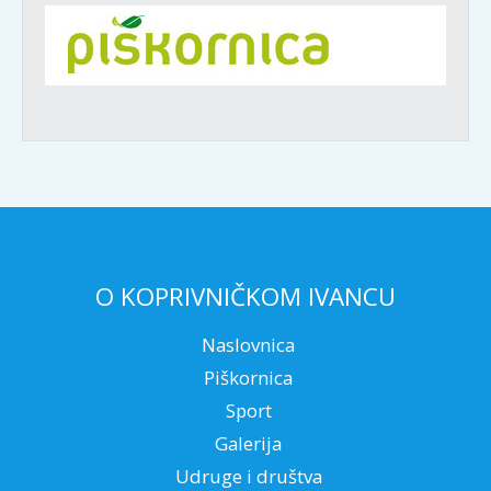
O KOPRIVNIČKOM IVANCU
Naslovnica
Piškornica
Sport
Galerija
Udruge i društva