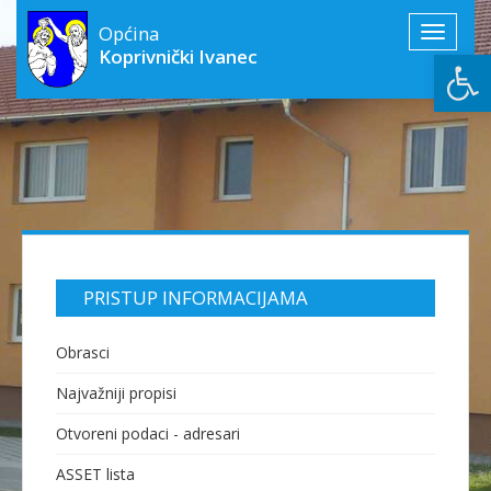
Općina
Toggle
Open
Koprivnički Ivanec
navigati
PRISTUP INFORMACIJAMA
Obrasci
Najvažniji propisi
Otvoreni podaci - adresari
ASSET lista